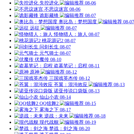
失控进化
08-06
不思议迷宫
08-06
诡影藏锋
08-07
奥比岛：梦想国度
08-0
远征
08-07
怪物猎人：旅人
08-07
桃花源记2
08-07
问剑长生
08-07
元气骑士
08-07
伏魔传
08-10
盗墓笔记：启程
08-11
原神
08-12
三国戏英杰传
08-12
苍翼：混沌效应
08-13
诺亚传说口袋版
08-13
仙山小农
08-14
QQ炫舞2
08-15
雾海之下
08-17
逆战：未来
08-18
现代战舰
08-19
梦战：剑之海
08-20