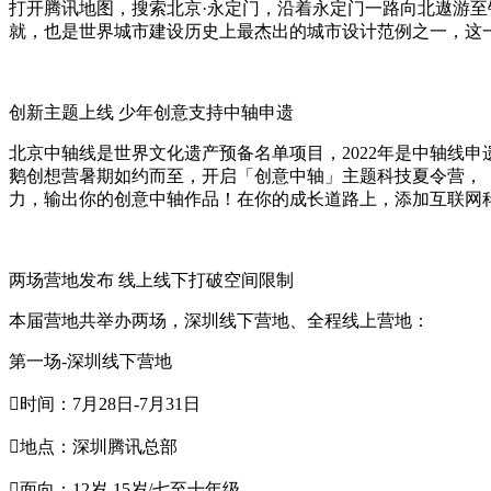
打开腾讯地图，搜索北京·永定门，沿着永定门一路向北遨游至
就，也是世界城市建设历史上最杰出的城市设计范例之一，这
创新主题上线 少年创意支持中轴申遗
北京中轴线是世界文化遗产预备名单项目，2022年是中轴线
鹅创想营暑期如约而至，开启「创意中轴」主题科技夏令营，《手
力，输出你的创意中轴作品！在你的成长道路上，添加互联网
两场营地发布 线上线下打破空间限制
本届营地共举办两场，深圳线下营地、全程线上营地：
第一场-深圳线下营地
时间：7月28日-7月31日
地点：深圳腾讯总部
面向：12岁-15岁/七至十年级