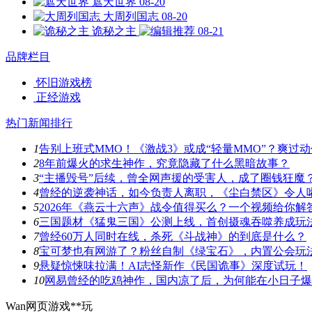
遮天世界
08-20
大周列国志
08-20
诡秘之主
08-21
品牌栏目
怀旧游戏榜
正经游戏
热门新闻排行
1
告别上班式MMO！《激战3》或成“轻量MMO”？爽过
2
8年前爆火的求生神作，究竟隐藏了什么黑暗故事？
3
“主播毁号”后续，曾全网声援的受害人，成了圈钱狂魔
4
曾经的逆袭神话，如今负责人离职，《尘白禁区》令人
5
2026年《燕云十六声》战令值得买么？一个视频给你解
6
三国题材《猛鬼三国》公测上线，首创摄魂吞噬养成玩
7
曾经60万人同时在线，杀死《斗战神》的到底是什么？
8
宝可梦也有网游了？粉丝自制《绿宝石》，内置公会玩
9
悬疑惊悚味拉满！AI志怪新作《民国诡事》深度试玩！
10
网易曾经的吃鸡神作，国内凉了后，为何能在小日子爆
Wan网页游戏**玩