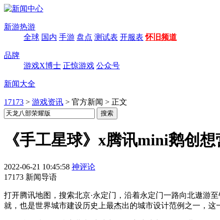
新游热游
全球
国内
手游
盘点
测试表
开服表
怀旧频道
品牌
游戏X博士
正惊游戏
公众号
新闻大全
17173
>
游戏资讯
>
官方新闻
>
正文
《手工星球》x腾讯mini鹅
2022-06-21 10:45:58
神评论
17173 新闻导语
打开腾讯地图，搜索北京·永定门，沿着永定门一路向北遨游至
就，也是世界城市建设历史上最杰出的城市设计范例之一，这