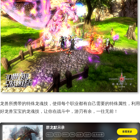
龙兽所携带的特殊龙魂技，使得每个职业都有自己需要的特殊属性，利用
好龙兽宝宝的龙魂技，让你在战斗中，游刃有余，一往无前！
群龙默示录
查看更多
奇幻
写实
即时
PK
副本
动作
道具收费