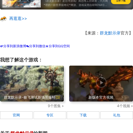
《群龙默示录》是台湾游戏厂商思维工坊研发，六月网
立即下载
*理的一款世界级奇幻*网游。游戏采用自研RENA引
擎，还原高清欧式奇幻大陆游戏，让一切变的清晰自
然。巍峨矗立的欧式建筑，带有信仰图腾的军帐篷
再逛逛>>
【来源：
群龙默示录
官方】
分享到新浪微博
分享到微信
分享到QQ空间
t
w
z
我想了解这个游戏：
群龙默示录-极飞测试新场景爆料
(3)
新版本官方视频
9个图集 »
4个视频 »
官网
专区
下载
礼包