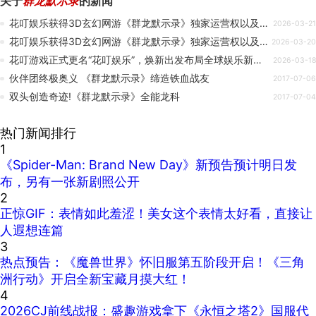
关于
群龙默示录
的新闻
花叮娱乐获得3D玄幻网游《群龙默示录》独家运营权以及二次开发权
2026-03-21
花叮娱乐获得3D玄幻网游《群龙默示录》独家运营权以及二次开发权
2026-03-20
花叮游戏正式更名“花叮娱乐”，焕新出发布局全球娱乐新生态
2026-03-18
伙伴团终极奥义 《群龙默示录》缔造铁血战友
2017-07-06
双头创造奇迹!《群龙默示录》全能龙科
2017-07-04
热门新闻排行
1
《Spider-Man: Brand New Day》新预告预计明日发
布，另有一张新剧照公开
2
正惊GIF：表情如此羞涩！美女这个表情太好看，直接让
人遐想连篇
3
热点预告：《魔兽世界》怀旧服第五阶段开启！《三角
洲行动》开启全新宝藏月摸大红！
4
2026CJ前线战报：盛趣游戏拿下《永恒之塔2》国服代