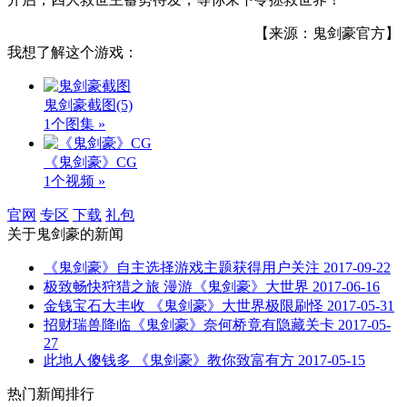
【来源：鬼剑豪官方】
我想了解这个游戏：
鬼剑豪截图
(5)
1个图集 »
《鬼剑豪》CG
1个视频 »
官网
专区
下载
礼包
关于
鬼剑豪
的新闻
《鬼剑豪》自主选择游戏主题获得用户关注
2017-09-22
极致畅快狩猎之旅 漫游《鬼剑豪》大世界
2017-06-16
金钱宝石大丰收 《鬼剑豪》大世界极限刷怪
2017-05-31
招财瑞兽降临《鬼剑豪》奈何桥竟有隐藏关卡
2017-05-
27
此地人傻钱多 《鬼剑豪》教你致富有方
2017-05-15
热门新闻排行