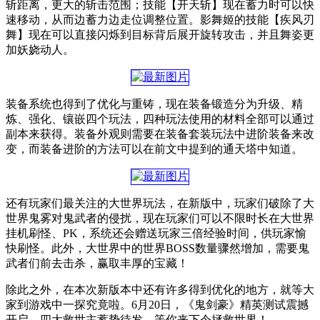
斩距离，更大的斩击范围；技能【开天斩】现在蓄力时可以快
速移动，从而边蓄力边走位调整位置。影舞姬的技能【疾风刃
舞】现在可以直接闪烁到目标背后展开旋转攻击，并且舞姿更
加妖娆动人。
装备系统也得到了优化与重铸，现在装备锻造分为升级、精
炼、强化、镶嵌四个玩法，四种玩法使用的材料全部可以通过
副本来获得。装备外观则需要在装备套装玩法中进阶装备来改
变，而装备进阶的方法可以在前文中提到的通天塔中知道。
还有玩家们最关注的大世界玩法，在新版中，玩家们破除了大
世界鬼雾对鬼武者的侵扰，现在玩家们可以不限时长在大世界
挂机刷怪、PK，系统还会赠送玩家三倍经验时间，供玩家愉
快刷怪。此外，大世界中的世界BOSS数量骤然增加，需要鬼
武者们前去击杀，赢取丰厚的宝藏！
除此之外，在本次新版本中还有许多得到优化的地方，就等大
家到游戏中一探究竟啦。6月20日，《鬼剑豪》精英测试震撼
开启，四大救世主蓄势待发，等你来下令拯救世界！