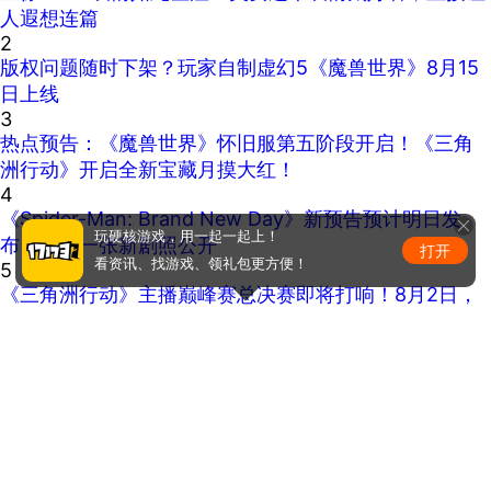
人遐想连篇
2
版权问题随时下架？玩家自制虚幻5《魔兽世界》8月15
日上线
3
热点预告：《魔兽世界》怀旧服第五阶段开启！《三角
洲行动》开启全新宝藏月摸大红！
4
《Spider-Man: Brand New Day》新预告预计明日发
玩硬核游戏，用一起一起上！
布，另有一张新剧照公开
打开
看资讯、找游戏、领礼包更方便！
5
《三角洲行动》主播巅峰赛总决赛即将打响！8月2日，
群星汇聚，新王加冕！