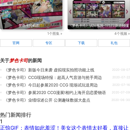
梦色卡司截图
(5)
《梦色卡司》试玩视频-17173新游秒懂
1个图集 »
4个视频 »
官网
专区
下载
礼包
关于
梦色卡司
的新闻
《梦色卡司》新版今日来袭 虚拟现实拍照功能上线
2020-08-07
《梦色卡司》CCG现场特报：超高人气音游与抢手周边
2020-07-22
《梦色卡司》今日起参展2020 CCG 现场试玩送周边
2020-07-16
《梦色卡司》参展2020 CCG漫展!相约上海开启恋爱物语
2020-07-09
《梦色卡司》业绩综述公开 公测趣味数据大盘点
2020-06-30
热门新闻排行
1
正惊GIF：表情如此羞涩！美女这个表情太好看，直接让