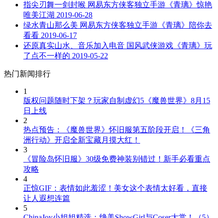
指尖刃舞一剑封喉 网易东方侠客独立手游《青璃》惊艳
唯美江湖
2019-06-28
绿水青山那么美 网易东方侠客独立手游《青璃》陪你去
看看
2019-06-17
还原真实山水、音乐加入电音 国风武侠游戏《青璃》玩
了点不一样的
2019-05-22
热门新闻排行
1
版权问题随时下架？玩家自制虚幻5《魔兽世界》8月15
日上线
2
热点预告：《魔兽世界》怀旧服第五阶段开启！《三角
洲行动》开启全新宝藏月摸大红！
3
《冒险岛怀旧服》30级免费神装别错过！新手必看重点
攻略
4
正惊GIF：表情如此羞涩！美女这个表情太好看，直接
让人遐想连篇
5
ChinaJoy小姐姐精选：绝美ShowGirl与Coser大赏！（5）