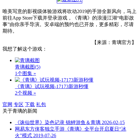
唯美写意的影视级体验游戏将吹动2019的手游全新风向，马上
前往App Store下载并登录游戏，《青璃》的浪漫江湖“电影故
事”由你亲手导演。安卓端的预约也已开放，更多精彩，尽请
期待。
【来源：青璃官方】
我想了解这个游戏：
青璃截图
(5)
1个图集 »
《青璃》试玩视频-17173新游秒懂
2个视频 »
官网
专区
下载
礼包
关于
青璃
的新闻
《诛仙世界》染色记录 锦鲤游鱼＆青璃
2026-02-15
网易东方侠客独立手游《青璃》全平台开启夏日“冰
火”模式
2019-07-26