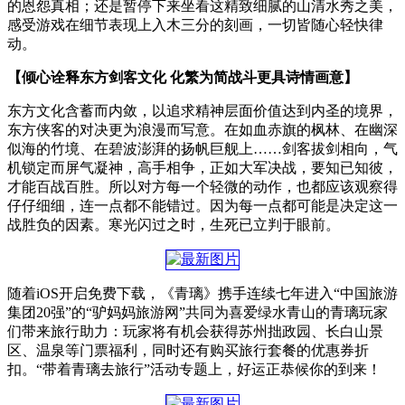
的恩怨真相；还是暂停下来坐看这精致细腻的山清水秀之美，
感受游戏在细节表现上入木三分的刻画，一切皆随心轻快律
动。
【倾心诠释东方剑客文化 化繁为简战斗更具诗情画意】
东方文化含蓄而内敛，以追求精神层面价值达到内圣的境界，
东方侠客的对决更为浪漫而写意。在如血赤旗的枫林、在幽深
似海的竹境、在碧波澎湃的扬帆巨舰上……剑客拔剑相向，气
机锁定而屏气凝神，高手相争，正如大军决战，要知已知彼，
才能百战百胜。所以对方每一个轻微的动作，也都应该观察得
仔仔细细，连一点都不能错过。因为每一点都可能是决定这一
战胜负的因素。寒光闪过之时，生死已立判于眼前。
随着iOS开启免费下载，《青璃》携手连续七年进入“中国旅游
集团20强”的“驴妈妈旅游网”共同为喜爱绿水青山的青璃玩家
们带来旅行助力：玩家将有机会获得苏州拙政园、长白山景
区、温泉等门票福利，同时还有购买旅行套餐的优惠券折
扣。“带着青璃去旅行”活动专题上，好运正恭候你的到来！