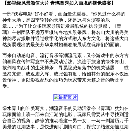
【影视级风景颜值大片 青璃首秀如入画境的视觉盛宴】
一部“侠客电影”好不好看，画面最先重要。“你见过什么样的
神州大地，是四季轮转的天地，还是冰与火演奏的乐
章……”为了让众多玩家导演迸发最酷炫的执导灵感，《青
璃》主创团队不远万里辗转各地实景采风，将名山大川的秀美
神韵尽皆搬取并通过数字化的方式融入东方文化，将这些大自
然所展现出的最美芳华素材如画卷般展现在玩家们的面前。
而来自动感电音、流行音乐等潮流元素，又令游戏中的东方古
韵画风在传神写意中不失灵动活泼。流连于旅途的绿水青山、
拔剑相向战斗的生死搏杀、寻觅隐藏角落中的机关谜题……或
激昂亢进、或返虚入浑、或张弛有度，恰如其分的配乐不仅应
景传神，更以影视配乐的技巧为玩家带来天籁之音的听觉享
受。
绿水青山的唯美写实，潮流音乐的灵动活泼令《青璃》犹如在
玩家面前上演一部来自江湖的电影，玩家只需要从中寻找到适
合自己的视角，静静的推动着这一男一女，一马一剑游历万千
美景的江湖故事，是快进倾听剧情对白，探究了结这烦恼江湖