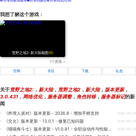
分享到新浪微博
分享到微信
分享到QQ空间
t
w
z
我想了解这个游戏：
荒野之地2: 新大陆截图
(9)
1个图集 »
官网
专区
下载
礼包
关于
荒野之地2:
，
新大陆
，
荒野之地2
，
新大陆
，
版本更新
，
3.0.431
，
网络优化
，
服务器调整
，
角色转移
，
服务器标记
的新
闻
《炸弹人派对》版本更新 - 2026.8 - 增加手柄支持
2026-08-09
《交火》版本更新 - 13.0.1 - 修复已知问题
2026-08-09
《喵喵角斗士》版本更新 - V1.0.81 - 全职业动作与性能优化
2026-08-09