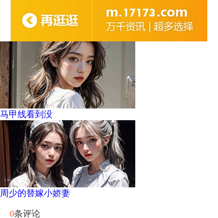
马甲线看到没
周少的替嫁小娇妻
0
条评论