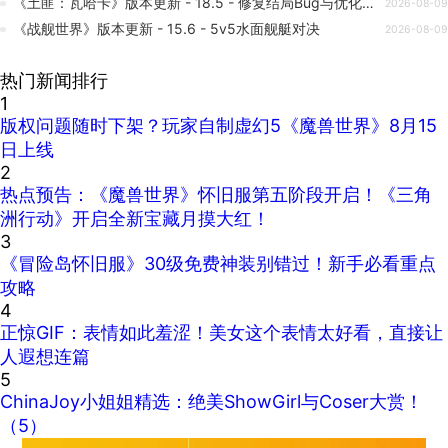
《土匪：瓦哈卡》版本更新 - 18.5 - 修复结局Bug与优化语言支持
2026-08-09
《战舰世界》版本更新 - 15.6 - 5v5水面舰艇对决
2026-08-09
热门新闻排行
1
版权问题随时下架？玩家自制虚幻5《魔兽世界》8月15
日上线
2
热点预告：《魔兽世界》怀旧服第五阶段开启！《三角
洲行动》开启全新宝藏月摸大红！
3
《冒险岛怀旧服》30级免费神装别错过！新手必看重点
攻略
4
正惊GIF：表情如此羞涩！美女这个表情太好看，直接让
人遐想连篇
5
ChinaJoy小姐姐精选：绝美ShowGirl与Coser大赏！
（5）