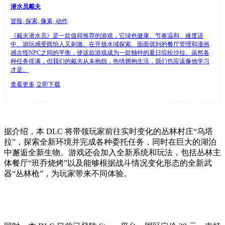
潜水员戴夫
冒险, 探索, 像素, 动作
《戴夫潜水员》是一款值得推荐的游戏，它绿色健康、节奏温和、难度适
中、游玩感受既怡人又刺激。在开放水域探索、面面俱到的餐厅管理和漫画
感古怪NPC之间的平衡，使这款游戏成为一款独特的夏日缤纷沙拉。虽然各
种任务排满，但我们的戴夫从未抱怨，热情拥抱生活，我们也应该像他学习
才是。
查看更多
立即下载
据介绍，本 DLC 将带领玩家前往实时变化的丛林村庄“乌塔
拉”，探索全新环境并完成各种委托任务，同时在巨大的湖泊
中邂逅全新生物。游戏还会加入全新系统和玩法，包括丛林主
体餐厅“班乔烧烤”以及能够根据战斗情况变化形态的全新武
器“丛林枪”，为玩家带来不同体验。