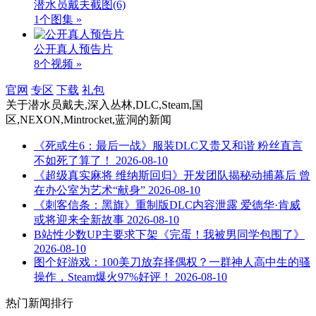
潜水员戴夫截图
(6)
1个图集 »
公开真人预告片
8个视频 »
官网
专区
下载
礼包
关于
潜水员戴夫,深入丛林,DLC,Steam,国
区,NEXON,Mintrocket,蓝洞
的新闻
《死或生6：最后一战》服装DLC又贵又和谐 粉丝直言
不如死了算了！
2026-08-10
《超级真实麻将 维纳斯回归》开发团队揭秘动捕幕后 曾
在办公室为艺术“献身”
2026-08-10
《刺客信条：黑旗》重制版DLC内容泄露 爱德华·肯威
或将迎来全新故事
2026-08-10
B站性少数UP主要求下架《完蛋！我被男同学包围了》
2026-08-10
图个好游戏：100美刀放弃择偶权？一群神人高中生的骚
操作，Steam爆火97%好评！
2026-08-10
热门新闻排行