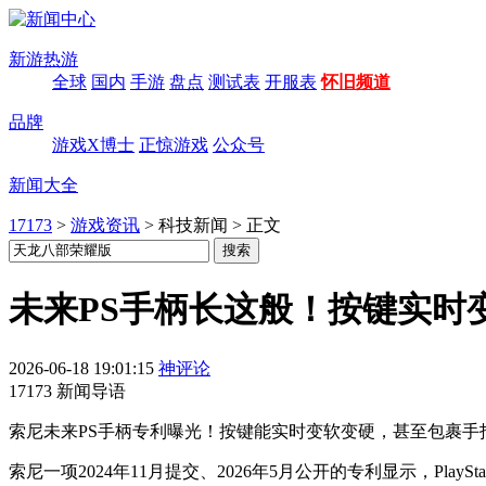
新游热游
全球
国内
手游
盘点
测试表
开服表
怀旧频道
品牌
游戏X博士
正惊游戏
公众号
新闻大全
17173
>
游戏资讯
>
科技新闻
>
正文
未来PS手柄长这般！按键实时
2026-06-18 19:01:15
神评论
17173 新闻导语
索尼未来PS手柄专利曝光！按键能实时变软变硬，甚至包裹
索尼一项2024年11月提交、2026年5月公开的专利显示，Pl