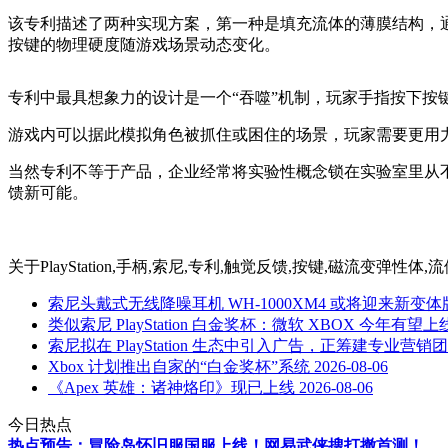
该专利描述了两种实现方案，第一种是填充流体的薄膜结构，
按键的物理硬度随游戏场景动态变化。
专利中最具想象力的设计是一个“吞噬”机制，玩家手指按下按
游戏内可以据此模拟角色被抓住或困住的场景，玩家需要更用
当然专利不等于产品，企业经常将实验性概念锁在实验室里从不量
馈新可能。
关于
PlayStation,手柄,索尼,专利,触觉反馈,按键,磁流变弹性
索尼头戴式无线降噪耳机 WH-1000XM4 或将迎来新变体
类似索尼 PlayStation 白金奖杯：微软 XBOX 今年有
索尼拟在 PlayStation 生态中引入广告，正筹建专业营销
Xbox 计划推出自家的“白金奖杯”系统
2026-08-06
《Apex 英雄：诸神烙印》现已上线
2026-08-06
今日热点
热点预告：冒险岛怀旧服国服上线！网易武侠搜打撤首测！