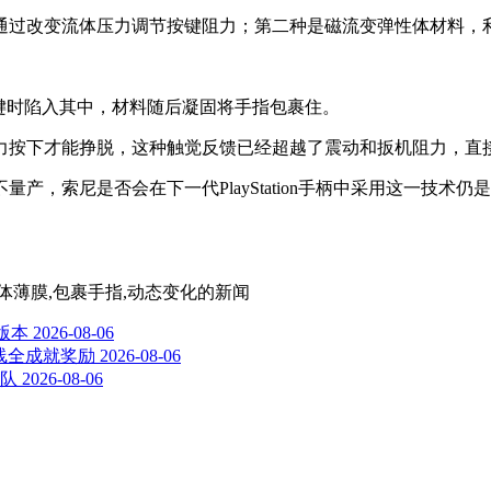
通过改变流体压力调节按键阻力；第二种是磁流变弹性体材料，
键时陷入其中，材料随后凝固将手指包裹住。
力按下才能挣脱，这种触觉反馈已经超越了震动和扳机阻力，直
产，索尼是否会在下一代PlayStation手柄中采用这一技
体,流体薄膜,包裹手指,动态变化
的新闻
版本
2026-08-06
望上线全成就奖励
2026-08-06
团队
2026-08-06