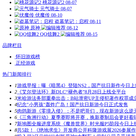
桃花源记2
08-07
元气骑士
08-07
伏魔传
08-10
盗墓笔记：启程
08-11
原神
08-12
QQ炫舞2
08-15
品牌栏目
怀旧游戏榜
正经游戏
热门新闻排行
1
游戏早报：曝《暗黑4》登陆NS2，国产抗日新作今日上
2
《艾尔登法环》新DLC“褪色者”8月28日上线全平台
3
米哈游法务部重拳出击：B站泄密UP主侵犯著作权罪成
4
纪念"小男孩"轰炸广岛！国产抗日新游今日正式发售
5
肉鸽新游《零境入侵》：不是吧哥们，现在新游这么逆天
6
《三角洲行动》夏季赛即将开赛，换新赛制后会更好看
7
新地图全服进度系统《魔兽世界》时光服P5阶段今日上
8
共5款！《绝地求生》开发商公开科隆游戏展2026参展作