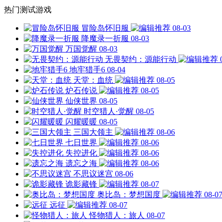
热门测试游戏
冒险岛怀旧服
08-03
降魔录一折服
08-03
万国觉醒
08-03
无畏契约：源能行动
地牢猎手6
08-04
天堂：血统
08-05
炉石传说
08-05
仙侠世界
08-05
时空猎人·觉醒
08-05
闪耀暖暖
08-05
三国大领主
08-06
七日世界
08-06
失控进化
08-06
遗忘之海
08-06
不思议迷宫
08-06
诡影藏锋
08-07
奥比岛：梦想国度
08-0
远征
08-07
怪物猎人：旅人
08-07