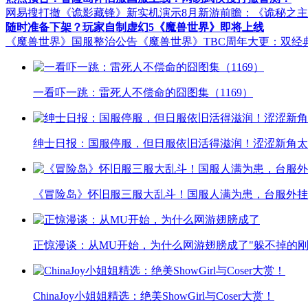
网易搜打撤《诡影藏锋》新实机演示
8月新游前瞻：《诡秘之
随时准备下架？玩家自制虚幻5《魔兽世界》即将上线
《魔兽世界》国服整治公告
《魔兽世界》TBC周年大更：双经
一看吓一跳：雷死人不偿命的囧图集（1169）
绅士日报：国服停服，但日服依旧活得滋润！涩涩新角太
《冒险岛》怀旧服三服大乱斗！国服人满为患，台服外挂
正惊漫谈：从MU开始，为什么网游翅膀成了"躲不掉的刚
ChinaJoy小姐姐精选：绝美ShowGirl与Coser大赏！