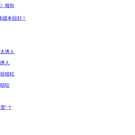
主》领衔
典团本回归！
诱人
猖狂
需"？