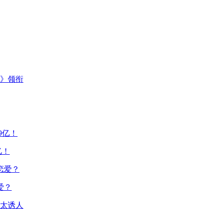
主》领衔
亿！
爱？