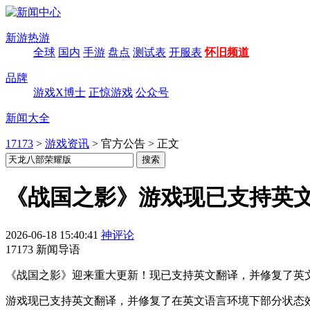
新游热游
全球
国内
手游
盘点
测试表
开服表
怀旧频道
品牌
游戏X博士
正惊游戏
公众号
新闻大全
17173
>
游戏资讯
>
官方公告
>
正文
《战国之影》游戏现已支持英
2026-06-18 15:40:41
神评论
17173 新闻导语
《战国之影》迎来重大更新！现已支持英文翻译，并修复了英
游戏现已支持英文翻译，并修复了在英文语言环境下部分状态