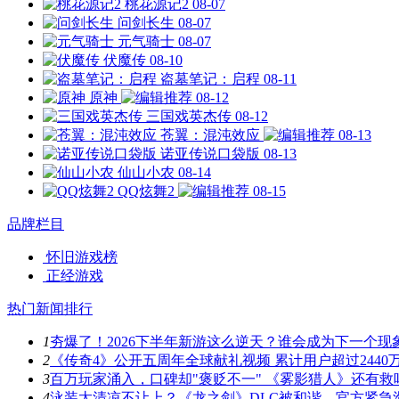
桃花源记2
08-07
问剑长生
08-07
元气骑士
08-07
伏魔传
08-10
盗墓笔记：启程
08-11
原神
08-12
三国戏英杰传
08-12
苍翼：混沌效应
08-13
诺亚传说口袋版
08-13
仙山小农
08-14
QQ炫舞2
08-15
品牌栏目
怀旧游戏榜
正经游戏
热门新闻排行
1
夯爆了！2026下半年新游这么逆天？谁会成为下一个现
2
《传奇4》公开五周年全球献礼视频 累计用户超过2440
3
百万玩家涌入，口碑却"褒贬不一" 《雾影猎人》还有救
4
泳装太清凉不让上？《龙之剑》DLC被和谐，官方紧急