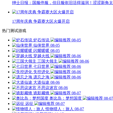
绅士日报：国服停服，但日服依旧活得滋润！涩涩新角太
17周年庆典 争霸赛大区火爆开启
热门测试游戏
炉石传说
08-05
仙侠世界
08-05
闪耀暖暖
08-05
穿越火线
08-06
三国大领主
08-06
七日世界
08-06
失控进化
08-06
遗忘之海
08-06
大道仙途
08-06
不思议迷宫
08-06
诡影藏锋
08-07
奥比岛：梦想国度
08-0
远征
08-07
怪物猎人：旅人
08-07