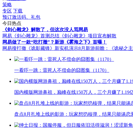
策略
专区
下载
预订激活码、礼包
今日热点
《剑心雕龙》解散了，但这次没人骂网易
网易《剑心雕龙》首测总结
《剑心雕龙》项目宣布解散
网易做了一款“吃打撤”？新游《雾海之下》首曝！
网易搜打撤《诡影藏锋》新实机演示
8月新游前瞻：《诡秘之
一看吓一跳：雷死人不偿命的囧图集（1170）
国内横版网游鼻祖，巅峰在线150万人，三个月赚了1.19
盘点8月扎堆上线的影游：玩家想扔核弹，结果只能谈恋