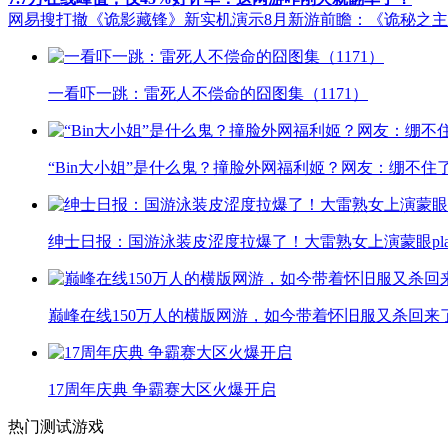
网易搜打撤《诡影藏锋》新实机演示
8月新游前瞻：《诡秘之
一看吓一跳：雷死人不偿命的囧图集（1171）
“Bin大小姐”是什么鬼？撞脸外网福利姬？网友：绷不住
绅士日报：国游泳装皮涩度拉爆了！大雷熟女上演蒙眼pla
巅峰在线150万人的横版网游，如今带着怀旧服又杀回来
17周年庆典 争霸赛大区火爆开启
热门测试游戏