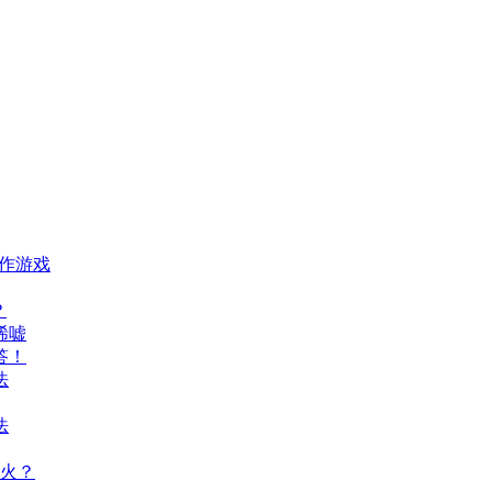
动作游戏
？
唏嘘
答！
法
法
火？