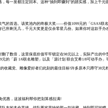
格，每一发都注定回本。这种“抽到即赚到”的踏实感，加上千元
的首选。该奖池内的终极大奖——价值1099元的「GSAS联名-
库存已所剩无几，千元大奖更是仅余零星几份。如果你对这款手办
时翻了数倍，这里保底价值牢牢锁定在98元以上，实际产出的中
元的「蔚 1/6联名雕塑」以及「源计划 联合艾希1/8可动手
明的收藏党、雕像爱好者们此刻的最佳目标!许多原本只蹲守38元
减免优惠，这波福利帮你把划算感拉满!
黑队友的本命英雄、战队图鉴里缺的那一款珍藏，抽到即可转赠