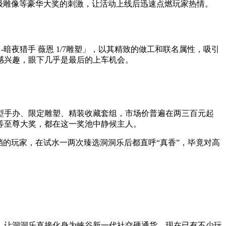
级雕像等豪华大奖的刺激，让活动上线后迅速点燃玩家热情。
暗夜猎手 薇恩 1/7雕塑」，以其精致的做工和联名属性，吸引
感兴趣，眼下几乎是最后的上车机会。
型手办、限定雕塑、精装收藏套组，市场价普遍在两三百元起
办」等至尊大奖，都在这一奖池中静候主人。
档的玩家，在试水一两次臻选洞洞乐后都直呼“真香”，毕竟对高
，让洞洞乐直接化身为峡谷新一代社交硬通货。现在已有不少玩