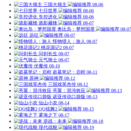
三国大领主
08-06
七日世界
08-06
失控进化
08-06
诡影藏锋
08-07
奥比岛：梦想国度
08-0
远征
08-07
怪物猎人：旅人
08-07
桃花源记2
08-07
问剑长生
08-07
元气骑士
08-07
伏魔传
08-10
盗墓笔记：启程
08-11
原神
08-12
三国戏英杰传
08-12
苍翼：混沌效应
08-13
诺亚传说口袋版
08-13
仙山小农
08-14
QQ炫舞2
08-15
雾海之下
08-17
逆战：未来
08-18
现代战舰
08-19