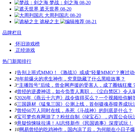
梦战：剑之海
08-20
遮天世界
08-20
大周列国志
08-20
诡秘之主
08-21
品牌栏目
怀旧游戏榜
正经游戏
热门新闻排行
1
告别上班式MMO！《激战3》或成“轻量MMO”？爽过
2
8年前爆火的求生神作，究竟隐藏了什么黑暗故事？
3
“主播毁号”后续，曾全网声援的受害人，成了圈钱狂魔
4
曾经的逆袭神话，如今负责人离职，《尘白禁区》令人
5
2026年《燕云十六声》战令值得买么？一个视频给你解
6
三国题材《猛鬼三国》公测上线，首创摄魂吞噬养成玩
7
曾经60万人同时在线，杀死《斗战神》的到底是什么？
8
宝可梦也有网游了？粉丝自制《绿宝石》，内置公会玩
9
悬疑惊悚味拉满！AI志怪新作《民国诡事》深度试玩！
10
网易曾经的吃鸡神作，国内凉了后，为何能在小日子爆