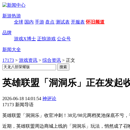
新游热游
全球
国内
手游
盘点
测试表
开服表
怀旧频道
品牌
游戏X博士
正惊游戏
公众号
新闻大全
17173
>
游戏资讯
>
综合资讯
>
正文
英雄联盟「洞洞乐」正在发起
2026-06-18 14:01:54
神评论
17173 新闻导语
英雄联盟「洞洞乐」收官冲刺！38元/98元两档奖池保底不
近期，英雄联盟周边商城上线的「洞洞乐」玩法，悄然成了召唤