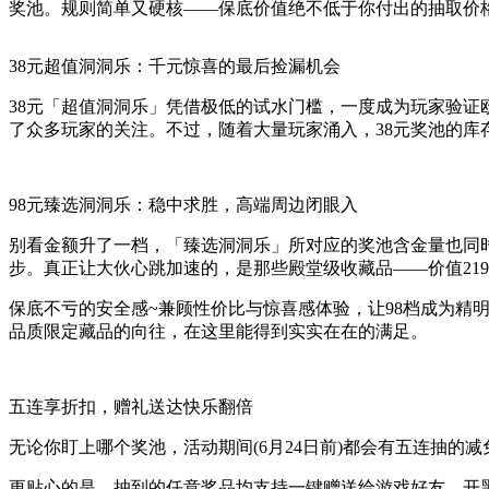
奖池。规则简单又硬核——保底价值绝不低于你付出的抽取价
38元超值洞洞乐：千元惊喜的最后捡漏机会
38元「超值洞洞乐」凭借极低的试水门槛，一度成为玩家验证欧气
了众多玩家的关注。不过，随着大量玩家涌入，38元奖池的
98元臻选洞洞乐：稳中求胜，高端周边闭眼入
别看金额升了一档，「臻选洞洞乐」所对应的奖池含金量也同
步。真正让大伙心跳加速的，是那些殿堂级收藏品——价值2199
保底不亏的安全感~兼顾性价比与惊喜感体验，让98档成为精
品质限定藏品的向往，在这里能得到实实在在的满足。
五连享折扣，赠礼送达快乐翻倍
无论你盯上哪个奖池，活动期间(6月24日前)都会有五连抽的
更贴心的是，抽到的任意奖品均支持一键赠送给游戏好友。开