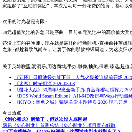
家组起了“互助抽奖团”，本次活动每一分花费的预算，都可以
欢乐的时光总是有限~
38元超值奖池的告急只是序曲，目前98元奖池中的高价值大奖
还没上车的召唤师，现在就是最佳的行动时机~直接前往英雄联
之旅~都趁着欧气尚在，让属于你的那款神级周边，为这次狂欢
关于
英雄联盟,洞洞乐,周边商城,手办,雕像,抽奖,保底,臻选,超值
《异环》日服池袋办线下展，人气火爆被迫提前开场
202
《迷恋》时光倒流
2026-08-08
《樱花大战》30周年纪念全新手办 真宫寺樱动感挥刀
202
《DCS World Steam Edition》AH-64D改进与Wags行动
《KIYO：暴兔之城》猫咪关爱主题特卖 2026 现已开启
今日热点
《剑心雕龙》解散了，但这次没人骂网易
网易《剑心雕龙》首测总结
《剑心雕龙》项目宣布解散
7.7万在线峰值，仅45%好评率：这网游咋刚火就翻车了？