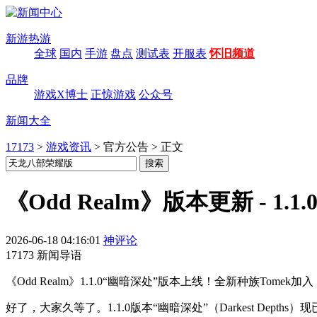
新游热游
全球
国内
手游
盘点
测试表
开服表
怀旧频道
品牌
游戏X博士
正惊游戏
公众号
新闻大全
17173
>
游戏资讯
>
官方公告
>
正文
《Odd Realm》版本更新 - 1.1
2026-06-18 04:16:01
神评论
17173 新闻导语
《Odd Realm》1.1.0“幽暗深处”版本上线！全新种族To
好了，大家久等了。1.1.0版本“幽暗深处”（Darkest Depth