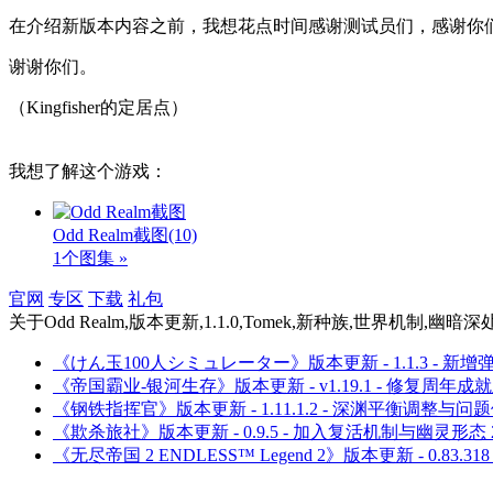
在介绍新版本内容之前，我想花点时间感谢测试员们，感谢你
谢谢你们。
（Kingfisher的定居点）
我想了解这个游戏：
Odd Realm截图
(10)
1个图集 »
官网
专区
下载
礼包
关于
Odd Realm,版本更新,1.1.0,Tomek,新种族,世界机制,幽暗深处,Da
《けん玉100人シミュレーター》版本更新 - 1.1.3 - 
《帝国霸业-银河生存》版本更新 - v1.19.1 - 修复周年
《钢铁指挥官》版本更新 - 1.11.1.2 - 深渊平衡调整与问
《欺杀旅社》版本更新 - 0.9.5 - 加入复活机制与幽灵形态
《无尽帝国 2 ENDLESS™ Legend 2》版本更新 - 0.83