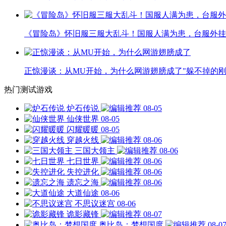
《冒险岛》怀旧服三服大乱斗！国服人满为患，台服外挂
正惊漫谈：从MU开始，为什么网游翅膀成了"躲不掉的刚
热门测试游戏
炉石传说
08-05
仙侠世界
08-05
闪耀暖暖
08-05
穿越火线
08-06
三国大领主
08-06
七日世界
08-06
失控进化
08-06
遗忘之海
08-06
大道仙途
08-06
不思议迷宫
08-06
诡影藏锋
08-07
奥比岛：梦想国度
08-0