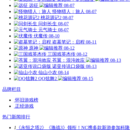
远征
08-07
怪物猎人：旅人
08-07
桃花源记2
08-07
问剑长生
08-07
元气骑士
08-07
伏魔传
08-10
盗墓笔记：启程
08-11
原神
08-12
三国戏英杰传
08-12
苍翼：混沌效应
08-13
诺亚传说口袋版
08-13
仙山小农
08-14
QQ炫舞2
08-15
品牌栏目
怀旧游戏榜
正经游戏
热门新闻排行
1
《永恒之塔2》《激战3》领衔！NC携多款新游参加科隆