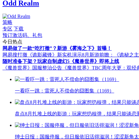
Odd Realm
策略
专区
下载
预订激活码、礼包
今日热点
网易做了一款“吃打撤”？新游《雾海之下》首曝！
网易搜打撤《诡影藏锋》新实机演示
8月新游前瞻：《诡秘之
随时准备下架？玩家自制虚幻5《魔兽世界》即将上线
《魔兽世界》国服整治公告
《魔兽世界》TBC周年大更：双经
一看吓一跳：雷死人不偿命的囧图集（1169）
盘点8月扎堆上线的影游：玩家想扔核弹，结果只能谈恋
绅士日报：国服停服，但日服依旧活得滋润！涩涩新角太