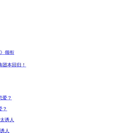
主》领衔
典团本回归！
爱？
诱人