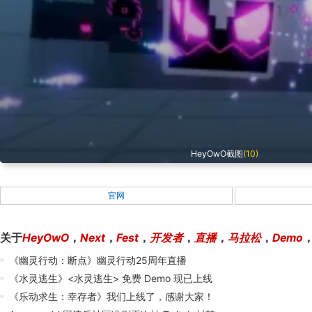
HeyOwO截图
(10)
官网
关于
HeyOwO
，
Next
，
Fest
，
开发者
，
直播
，
马拉松
，
Demo
《幽灵行动：断点》幽灵行动25周年直播
《水灵逃生》<水灵逃生> 免费 Demo 现已上线
《乐动求生：幸存者》我们上线了，感谢大家！