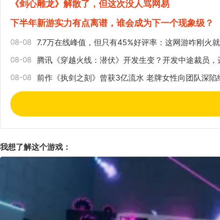
《剑心雕龙》解散了，但这次没人骂网易
下半年新游实力有点离谱，谁会成为下一个现象级？
08-08
7.7万在线峰值，但只有45%好评率：这网游咋刚火
08-08
腾讯《穿越火线：潜伏》开发生变？开发中途裁员，
08-08
前作《执剑之刻》曾获3亿流水 老牌女性向团队深陷
我想了解这个游戏：