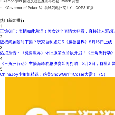
Asmongold 因违反社区准则再次被 Twitch 封禁
《Governor of Poker 3》尝试闪电扑克！⚡️ - GOP3 直播
热门新闻排行
1
正惊GIF：表情如此羞涩！美女这个表情太好看，直接让人遐想
2
版权问题随时下架？玩家自制虚幻5《魔兽世界》8月15日上线
3
热点预告：《魔兽世界》怀旧服第五阶段开启！《三角洲行动》
4
《三角洲行动》主播巅峰赛总决赛即将打响！8月2日，群星汇
5
ChinaJoy小姐姐精选：绝美ShowGirl与Coser大赏！（5）