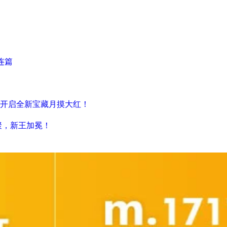
连篇
开启全新宝藏月摸大红！
聚，新王加冕！