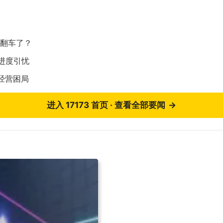
就翻车了？
进度引忧
经营困局
进入 17173 首页 · 查看全部要闻
→