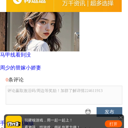
马甲线看到没
周少的替嫁小娇妻
0
条评论
评论赢取激活码/周边等奖励！加群了解详情224611913
发布
玩硬核游戏，用一起一起上！
手机版
|
电脑版
打开
看资讯、找游戏、领礼包更方便！