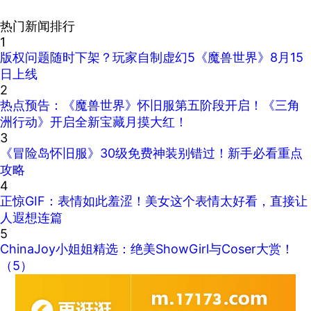
热门新闻排行
1
版权问题随时下架？玩家自制虚幻5《魔兽世界》8月15
日上线
2
热点预告：《魔兽世界》怀旧服第五阶段开启！《三角
洲行动》开启全新宝藏月摸大红！
3
《冒险岛怀旧服》30级免费神装别错过！新手必看重点
攻略
4
正惊GIF：表情如此羞涩！美女这个表情太好看，直接让
人遐想连篇
5
ChinaJoy小姐姐精选：绝美ShowGirl与Coser大赏！
（5）