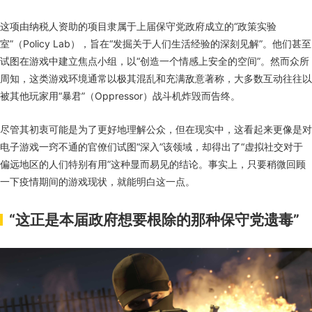
这项由纳税人资助的项目隶属于上届保守党政府成立的“政策实验
室”（Policy Lab），旨在“发掘关于人们生活经验的深刻见解”。他们甚至
试图在游戏中建立焦点小组，以“创造一个情感上安全的空间”。然而众所
周知，这类游戏环境通常以极其混乱和充满敌意著称，大多数互动往往以
被其他玩家用“暴君”（Oppressor）战斗机炸毁而告终。
尽管其初衷可能是为了更好地理解公众，但在现实中，这看起来更像是对
电子游戏一窍不通的官僚们试图“深入”该领域，却得出了“虚拟社交对于
偏远地区的人们特别有用”这种显而易见的结论。事实上，只要稍微回顾
一下疫情期间的游戏现状，就能明白这一点。
“这正是本届政府想要根除的那种保守党遗毒”