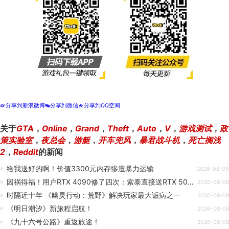
分享到新浪微博
分享到微信
分享到QQ空间
t
w
z
关于
GTA
，
Online
，
Grand
，
Theft
，
Auto
，
V
，
游戏测试
，
政
策实验室
，
夜总会
，
游艇
，
开车兜风
，
暴君战斗机
，
死亡搁浅
2
，
Reddit
的新闻
给我送好的啊！价值3300元内存惨遭暴力运输
2026-08-09
因祸得福！用户RTX 4090修了四次：索泰直接送RTX 5090
2026-08-08
时隔近十年 《幽灵行动：荒野》解决玩家最大诟病之一
2026-08-08
《明日潮汐》新旅程启航！
2026-08-08
《九十六号公路》重返旅途！
2026-08-08