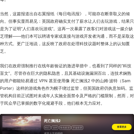
当然，这篇报道出自右翼报纸《每日电讯报》，可能存在断章取义的倾
向。但事实显而易见：英国政府确实支付了薪水让人们去玩游戏，结果只
是为了证明“人们喜欢玩游戏”。这再一次暴露了政客们对游戏这一媒介缺
乏理解——他们本可以聘请专家或直接与游戏开发者沟通，而不是采取这
种方式。更广泛地说，这反映了政府在处理科技议题时整体上的认知匮
乏。
我们在政府强制推行在线年龄验证的激进举措中，也看到了同样的“科技
盲文”。尽管存在巨大的隐私隐患，且其基础设施漏洞百出，连技术娴熟
的用户都能轻易通过 VPN 甚至使用像 死亡搁浅2 中的山姆·波特（Sam
Porter）这样的游戏角色作为幌子绕过监管，但英国政府仍执意加码。监
管机构目前正试图对未成年人实施全面禁令及严格的门槛限制，然而，对
于民众早已掌握的数字化规避手段，他们根本无力应对。
死亡搁浅2
查看更多
科幻
动作
角色扮演
开放世界
诚意十足的移植..