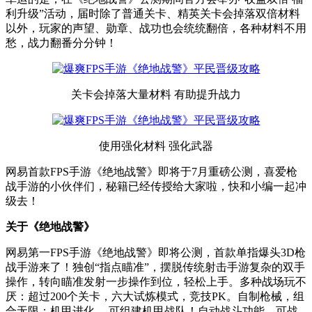
利升级”活动，届时除了普通关卡、精英关卡会掉落双倍材料
以外，玩家的声望、勋章、战功也会统统翻倍，各种材料不用
愁，战力翻番分分钟！
关卡会掉落大量材料 有助提升战力
使用强化材料 强化武器
网易首款FPS手游《绝地战警》即将于7月重磅公测，喜爱枪
战手游的小伙伴们，秘籍已经传授给大家啦，快和小编一起冲
级去！
关于《绝地战警》
网易第一FPS手游《绝地战警》即将公测，首款单指爆头3D枪
战手游来了！独创“指点瞄准”，摆脱传统射击手游复杂的双手
操作，转向瞄准发射一步操作到位，轻松上手。多种战场玩不
厌：超过200个关卡，六大试炼模式，竞技PK。自制枪械，组
合无限；机甲进化， 可组建机甲战队！自动战斗功能，可战