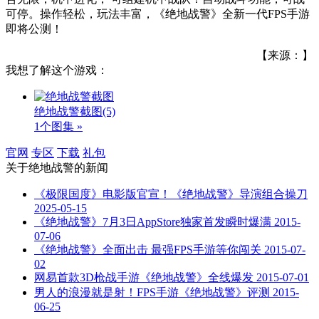
可停。操作轻松，玩法丰富，《绝地战警》全新一代FPS手游
即将公测！
【来源：】
我想了解这个游戏：
绝地战警截图
(5)
1个图集 »
官网
专区
下载
礼包
关于
绝地战警
的新闻
《极限国度》电影版官宣！《绝地战警》导演组合操刀
2025-05-15
《绝地战警》7月3日AppStore独家首发瞬时爆满
2015-
07-06
​《绝地战警》全面出击 最强FPS手游等你闯关
2015-07-
02
网易首款3D枪战手游《绝地战警》全线爆发
2015-07-01
男人的浪漫就是射！FPS手游《绝地战警》评测
2015-
06-25