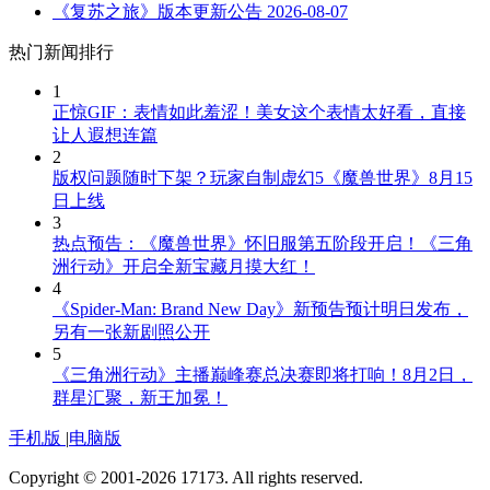
《复苏之旅》版本更新公告
2026-08-07
热门新闻排行
1
正惊GIF：表情如此羞涩！美女这个表情太好看，直接
让人遐想连篇
2
版权问题随时下架？玩家自制虚幻5《魔兽世界》8月15
日上线
3
热点预告：《魔兽世界》怀旧服第五阶段开启！《三角
洲行动》开启全新宝藏月摸大红！
4
《Spider-Man: Brand New Day》新预告预计明日发布，
另有一张新剧照公开
5
《三角洲行动》主播巅峰赛总决赛即将打响！8月2日，
群星汇聚，新王加冕！
手机版
|
电脑版
Copyright © 2001-2026 17173. All rights reserved.