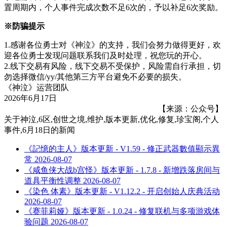
置周期内，个人事件完成次数不足6次的，予以补足6次奖励。
※防骗提示
1.感谢各位勇士对《神泣》的支持，我们会努力做得更好，欢
迎各位勇士发现问题联系我们及时处理，祝您玩的开心。
2.线下交易有风险，线下交易不受保护，风险需自行承担，切
勿选择微信/yy/其他第三方平台避免不必要的损失。
《神泣》运营团队
2026年6月17日
【来源：公众号】
关于
神泣,6区,创世之境,维护,版本更新,优化,修复,珍宝阁,个人
事件,6月18日
的新闻
《記憶的主人》版本更新 - V1.59 - 修正武器數值顯示異
常
2026-08-07
《咸鱼侠大战b宫怪》版本更新 - 1.7.8 - 新增跌落房间与
道具平衡性调整
2026-08-07
《染色 体素》版本更新 - V1.12.2 - 开启创始人庆典活动
2026-08-07
《赛菲莉娅》版本更新 - 1.0.24 - 修复联机与多项游戏体
验问题
2026-08-07