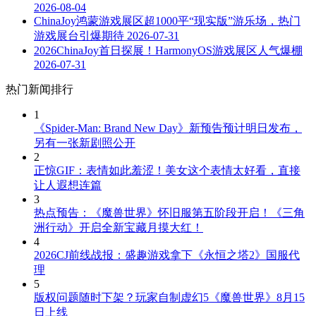
2026-08-04
ChinaJoy鸿蒙游戏展区超1000平“现实版”游乐场，热门
游戏展台引爆期待
2026-07-31
2026ChinaJoy首日探展！HarmonyOS游戏展区人气爆棚
2026-07-31
热门新闻排行
1
《Spider-Man: Brand New Day》新预告预计明日发布，
另有一张新剧照公开
2
正惊GIF：表情如此羞涩！美女这个表情太好看，直接
让人遐想连篇
3
热点预告：《魔兽世界》怀旧服第五阶段开启！《三角
洲行动》开启全新宝藏月摸大红！
4
2026CJ前线战报：盛趣游戏拿下《永恒之塔2》国服代
理
5
版权问题随时下架？玩家自制虚幻5《魔兽世界》8月15
日上线