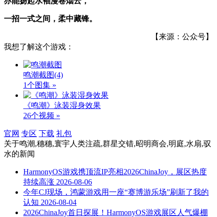
亦能扬起水袖漫卷烟云，
一招一式之间，柔中藏锋。
【来源：公众号】
我想了解这个游戏：
鸣潮截图
(4)
1个图集 »
《鸣潮》泳装湿身效果
26个视频 »
官网
专区
下载
礼包
关于
鸣潮,穗穗,寰宇人类注疏,群星交错,昭明商会,明庭,水扇,驭
水
的新闻
HarmonyOS游戏携顶流IP亮相2026ChinaJoy，展区热度
持续高涨
2026-08-06
今年CJ现场，鸿蒙游戏用一座“赛博游乐场”刷新了我的
认知
2026-08-04
2026ChinaJoy首日探展！HarmonyOS游戏展区人气爆棚