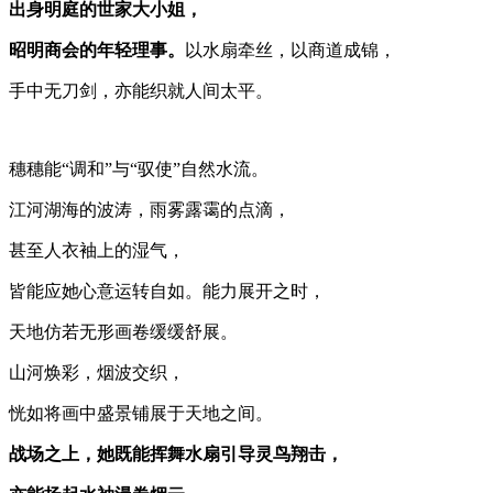
出身明庭的世家大小姐，
昭明商会的年轻理事。
以水扇牵丝，以商道成锦，
手中无刀剑，亦能织就人间太平。
穗穗能“调和”与“驭使”自然水流。
江河湖海的波涛，雨雾露霭的点滴，
甚至人衣袖上的湿气，
皆能应她心意运转自如。能力展开之时，
天地仿若无形画卷缓缓舒展。
山河焕彩，烟波交织，
恍如将画中盛景铺展于天地之间。
战场之上，她既能挥舞水扇引导灵鸟翔击，