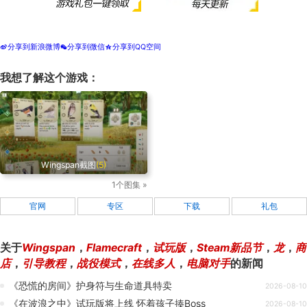
分享到新浪微博
分享到微信
分享到QQ空间
t
w
z
我想了解这个游戏：
Wingspan截图
(5)
1个图集 »
官网
专区
下载
礼包
关于
Wingspan
，
Flamecraft
，
试玩版
，
Steam新品节
，
龙
，
商
店
，
引导教程
，
战役模式
，
在线多人
，
电脑对手
的新闻
《恐慌的房间》护身符与生命道具特卖
2026-08-10
《在波浪之中》试玩版将上线 怀着孩子揍Boss
2026-08-10