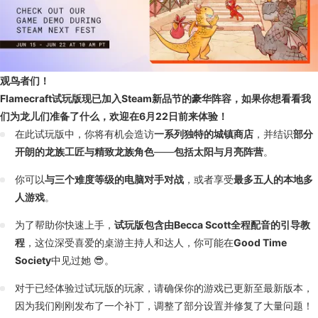
观鸟者们！
Flamecraft试玩版现已加入Steam新品节的豪华阵容，如果你想看看我
们为龙儿们准备了什么，欢迎在6月22日前来体验！
在此试玩版中，你将有机会造访
一系列独特的城镇商店
，并结识
部分
开朗的龙族工匠与精致龙族角色
——
包括太阳与月亮阵营
。
你可以
与三个难度等级的电脑对手对战
，或者享受
最多五人的本地多
人游戏
。
为了帮助你快速上手，
试玩版包含由Becca Scott全程配音的引导教
程
，这位深受喜爱的桌游主持人和达人，你可能在
Good Time
Society
中见过她 😎。
对于已经体验过试玩版的玩家，请确保你的游戏已更新至最新版本，
因为我们刚刚发布了一个补丁，调整了部分设置并修复了大量问题！