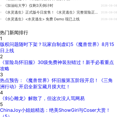
《加油站大亨》仅剩3天倒计时
2026-08-08
《水灵逃生》正式版今日发售！《水灵逃生》完整冒险正式开启
2026-08-08
《水灵逃生》<水灵逃生> 免费 Demo 现已上线
2026-08-08
热门新闻排行
1
版权问题随时下架？玩家自制虚幻5《魔兽世界》8月15
日上线
2
《冒险岛怀旧服》30级免费神装别错过！新手必看重点
攻略
3
热点预告：《魔兽世界》怀旧服第五阶段开启！《三角
洲行动》开启全新宝藏月摸大红！
4
《剑心雕龙》解散了，但这次没人骂网易
5
ChinaJoy小姐姐精选：绝美ShowGirl与Coser大赏！
（5）