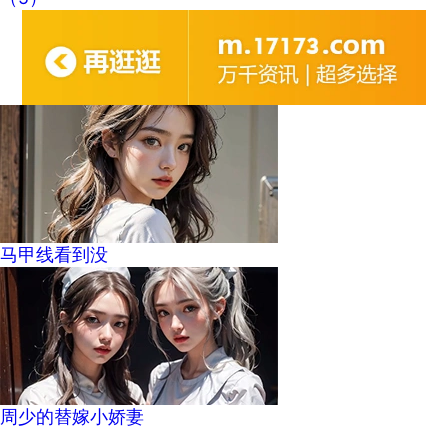
马甲线看到没
周少的替嫁小娇妻