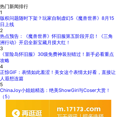
热门新闻排行
1
版权问题随时下架？玩家自制虚幻5《魔兽世界》8月15
日上线
2
热点预告：《魔兽世界》怀旧服第五阶段开启！《三角
洲行动》开启全新宝藏月摸大红！
3
《冒险岛怀旧服》30级免费神装别错过！新手必看重点
攻略
4
正惊GIF：表情如此羞涩！美女这个表情太好看，直接让
人遐想连篇
5
ChinaJoy小姐姐精选：绝美ShowGirl与Coser大赏！
（5）