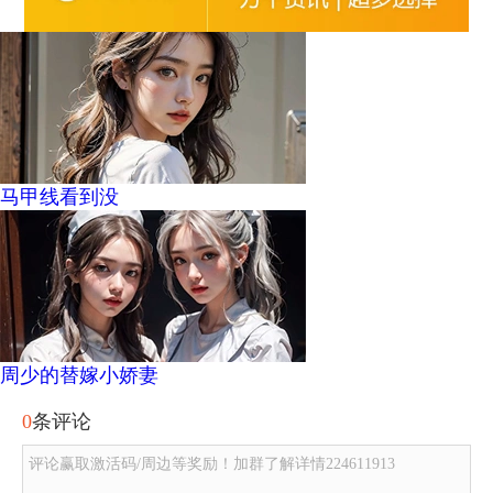
马甲线看到没
周少的替嫁小娇妻
0
条评论
评论赢取激活码/周边等奖励！加群了解详情224611913