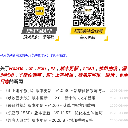
分享到新浪微博
分享到微信
分享到QQ空间
t
w
z
关于
Hearts
，
of
，
Iron
，
IV
，
版本更新
，
1.19.1
，
模组崩溃
，
漏
洞利用
，
平衡性调整
，
海军上将特质
，
荷属东印度
，
国策
，
更新
日志
的新闻
《山上那个猴儿》版本更新 - v1.0.30 - 新增仙器祭炼与致命伤害
2026-08-09
《动物园大战》版本更新 - 1.2.0 - 新卡牌“小鸡”登场
2026-08-09
《修仙挂机》版本更新 - v1.2.0 - 菜单与配方UI重构
2026-08-09
《凯普勒 186F》版本更新 - V0.1.1.57 - 优化地图体验与耐久度调整
2026-08-09
《炸弹人派对》版本更新 - 2026.8 - 增加手柄支持
2026-08-09