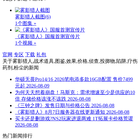
雾影猎人截图
(6)
1个图集 »
《雾影猎人》国服首测宣传片
1个视频 »
官网
专区
下载
礼包
关于
雾影猎人,战术道具,图鉴,效果,价格,侦查,投掷物,陷阱,疗伤
药剂,粉尘
的新闻
华硕无畏Pro14/16 2026笔电添多款16GB配置 售价7499
元起
2026-08-09
为何天天想着崩盘！马斯克：需求增速至少是供应的10
倍 存储价格该涨不该跌
2026-08-08
《三钟之牌》发售日期与价格公告
2026-08-08
《雾影猎人》8月7日服务器在线更新通知
2026-08-08
买卡还是删游戏?NS2玩家进退两难 1T拓展卡价格荒谬
2026-08-08
热门新闻排行