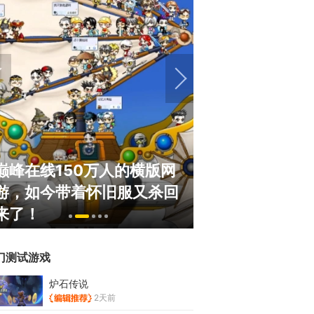
巅峰在线150万人的横版网
盘点8月扎堆上
游，如今带着怀旧服又杀回
玩家想扔核弹，
来了！
恋爱？
门测试游戏
炉石传说
2天前