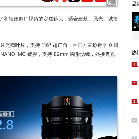
品
畸变”和轻便超广视角的定焦镜头，适合建筑、风光、城市
0 片光圈叶片，支持 116° 超广角，且官方宣称近乎 0 畸
热
NO IMC 镀膜，支持 82mm 圆形滤镜，外接遮光
1
2
3
4
5