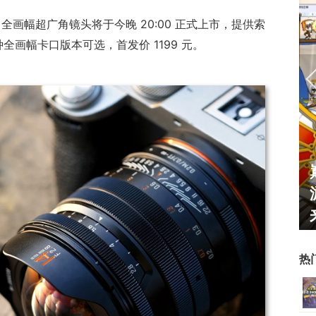
2.8 全画幅超广角镜头将于今晚 20:00 正式上市，提供索
四种全画幅卡口版本可选，首发价 1199 元。
霸赛大区火
一看吓一跳：雷死人不偿命
的囧图集（1170）
热