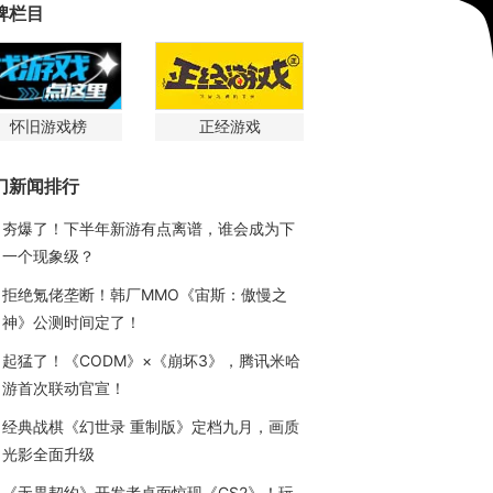
牌栏目
怀旧游戏榜
正经游戏
门新闻排行
夯爆了！下半年新游有点离谱，谁会成为下
一个现象级？
拒绝氪佬垄断！韩厂MMO《宙斯：傲慢之
神》公测时间定了！
起猛了！《CODM》×《崩坏3》，腾讯米哈
游首次联动官宣！
经典战棋《幻世录 重制版》定档九月，画质
光影全面升级
《无畏契约》开发者桌面惊现《CS2》！玩