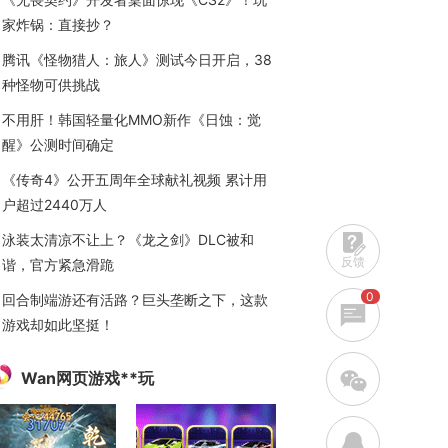
家炸锅：直接抄？
腾讯《怪物猎人：旅人》测试今日开启，38
种怪物可供挑战
不用肝！韩国轻量化MMO新作《日蚀：觉
醒》公测时间确定
《传奇4》公开五周年全球献礼视频 累计用
户超过2440万人
泳装太清凉不让上？《龙之剑》DLC被和
反馈
谐，官方紧急滑跪
0
回合制端游还有活路？巨头垄断之下，这款
游戏却如此坚挺！
w
Wan网页游戏**玩
q