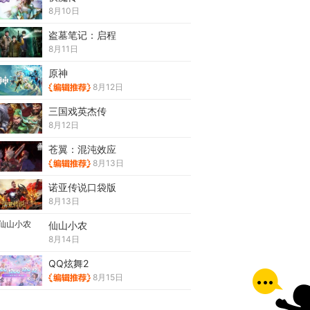
8月10日
盗墓笔记：启程
8月11日
原神
8月12日
三国戏英杰传
8月12日
苍翼：混沌效应
8月13日
诺亚传说口袋版
8月13日
仙山小农
8月14日
QQ炫舞2
8月15日