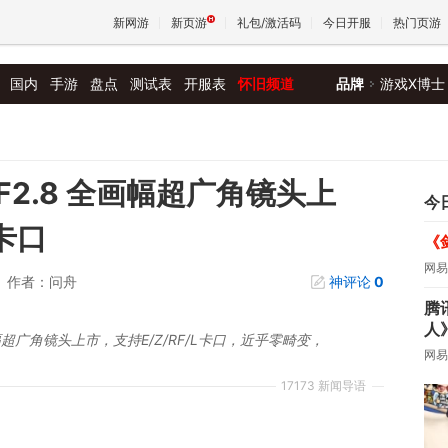
新网游
新页游
礼包/激活码
今日开服
热门页游
国内
手游
盘点
测试表
开服表
怀旧频道
品牌
游戏X博士
魔兽
天堂
m F2.8 全画幅超广角镜头上
今
 卡口
《
王权与
网易
作者：问舟
神评论
0
腾
人
画幅超广角镜头上市，支持E/Z/RF/L卡口，近乎零畸变，
网易
17173 新闻导语