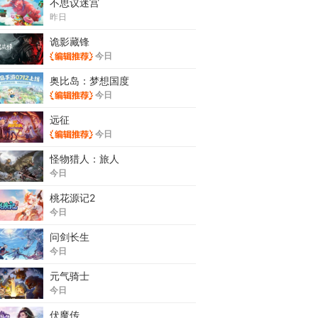
不思议迷宫
昨日
诡影藏锋
今日
奥比岛：梦想国度
今日
远征
今日
怪物猎人：旅人
今日
桃花源记2
今日
问剑长生
今日
元气骑士
今日
伏魔传