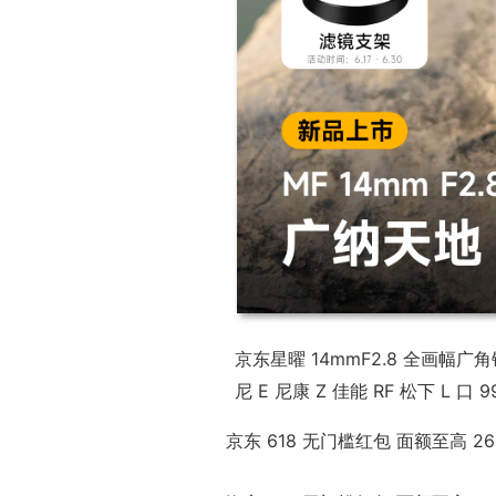
京东星曜 14mmF2.8 全画幅广
尼 E 尼康 Z 佳能 RF 松下 L 口
京东 618 无门槛红包 面额至高 2