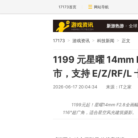
17173首页
网站导航
新游热游
全球
17173
游戏资讯
科技新闻
正文
>
>
>
1199 元星曜 14m
市，支持 E/Z/RF/L
2026-06-17 20:04:34
来源：IT之家
1199元起！星曜14mm F2.8全
116°超广角，适合星空风光建筑摄影。