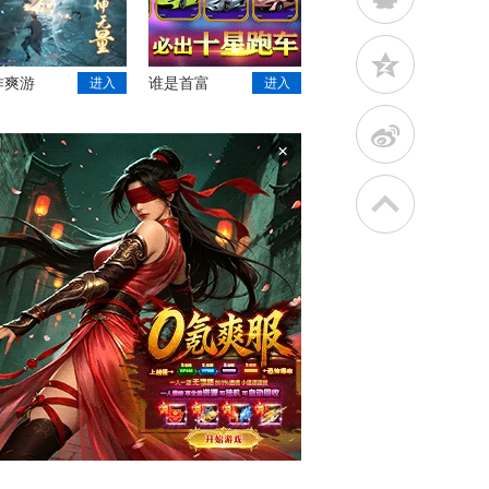
z
作爽游
谁是首富
进入
进入
t
×