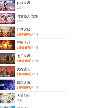
仙侠世界
2天前
时空猎人·觉醒
2天前
穿越火线
昨日
三国大领主
昨日
七日世界
昨日
失控进化
昨日
遗忘之海
昨日
大道仙途
昨日