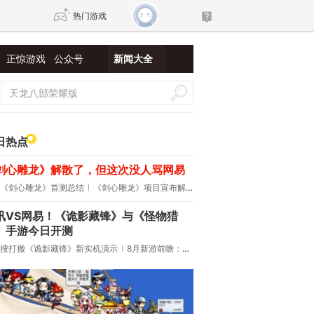
热门游戏
正惊游戏
公众号
新闻大全
DNF
传奇4
剑网3旗舰版
新天龙八部
日热点
剑心雕龙》解散了，但这次没人骂网易
自由
诛仙世界
新仙侠5
《剑心雕龙》首测总结
《剑心雕龙》项目宣布解散
讯VS网易！《诡影藏锋》与《怪物猎
》手游今日开测
搜打撤《诡影藏锋》新实机演示
8月新游前瞻：《诡秘之主》领衔