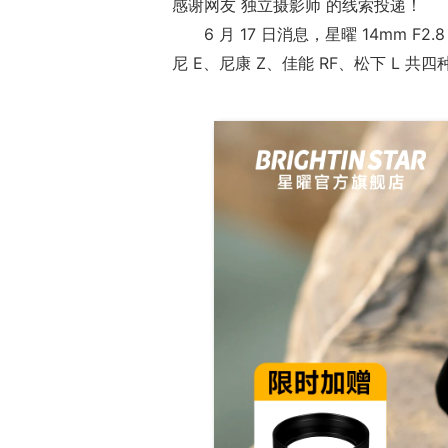
感谢网友 独立摄影师 的线索投递！
6 月 17 日消息，星曜 14mm F
尼 E、尼康 Z、佳能 RF、松下 L 共
17周年庆典 争
爆开启