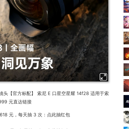
角镜头【官方标配】 索尼 E 口星空星耀 14f28 适用于索
 9999 元直达链接
6618 元，每天抽 3 次：点此抽红包