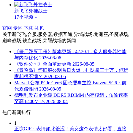
新飞飞外挂战士
17个视频 »
官网
专区
下载
礼包
关于
新飞飞,合服,服务器,数据互通,异域战场,龙渊座,圣魔战场,
巅峰战场,铁血战场,荣耀战场
的新闻
《僵尸毁灭工程》版本更新 - 42.20.1 - 多人服务器性能
与内存优化
2026-08-06
《软件公司》全面革新更新
2026-08-05
《冒险岛》怀旧服公测首日火爆，排队超三十万，但玩
家却很不满？
2026-08-05
Marvell 公布 PCIe Gen6 固态硬盘主控 Bravera SC6：前
代双倍性能
2026-08-05
德明利发布企业级 DDR5 RDIMM 内存模组，传输速率
至高 6400MT/s
2026-08-04
热门新闻排行
1
正惊GIF：表情如此羞涩！美女这个表情太好看，直接