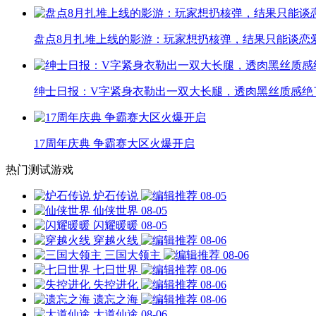
盘点8月扎堆上线的影游：玩家想扔核弹，结果只能谈恋
绅士日报：V字紧身衣勒出一双大长腿，透肉黑丝质感绝
17周年庆典 争霸赛大区火爆开启
热门测试游戏
炉石传说
08-05
仙侠世界
08-05
闪耀暖暖
08-05
穿越火线
08-06
三国大领主
08-06
七日世界
08-06
失控进化
08-06
遗忘之海
08-06
大道仙途
08-06