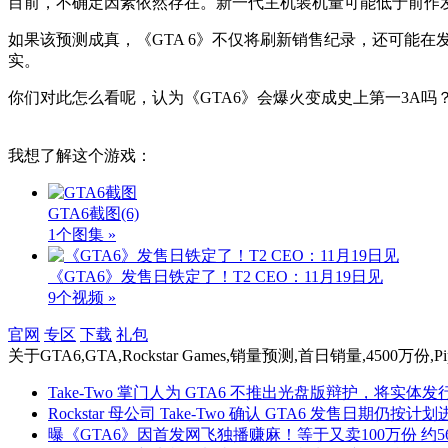
目前，不确定因素依然存在。新一代主机装机量可能低于前作
如果该预测成真，《GTA 6》不仅将刷新销售纪录，还可能
实。
你们对此怎么看呢，认为《GTA6》会爆火变成史上第一3A吗
我想了解这个游戏：
GTA6截图
(6)
1个图集 »
《GTA6》发售日铁定了！T2 CEO：11月19日见
9个视频 »
官网
专区
下载
礼包
关于
GTA6,GTA,Rockstar Games,销量预测,首日销量,4500万份,Piper 
Take-Two 掌门人为 GTA6 不推出光盘版辩护，将实体
Rockstar 母公司 Take-Two 确认 GTA6 发售日期仍按计
曝《GTA6》因首发网飞独播赚麻！等于又卖100万份 约5