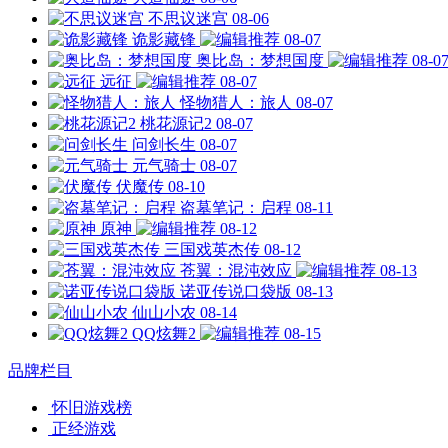
不思议迷宫
08-06
诡影藏锋
08-07
奥比岛：梦想国度
08-0
远征
08-07
怪物猎人：旅人
08-07
桃花源记2
08-07
问剑长生
08-07
元气骑士
08-07
伏魔传
08-10
盗墓笔记：启程
08-11
原神
08-12
三国戏英杰传
08-12
苍翼：混沌效应
08-13
诺亚传说口袋版
08-13
仙山小农
08-14
QQ炫舞2
08-15
品牌栏目
怀旧游戏榜
正经游戏