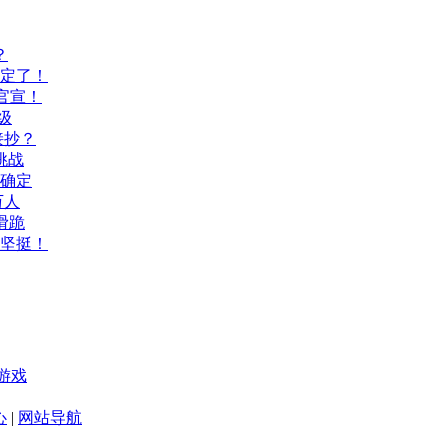
？
间定了！
官宣！
级
接抄？
挑战
间确定
万人
滑跪
坚挺！
游戏
心
|
网站导航