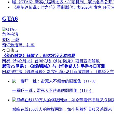
曝《GTA6》新实机猛料太多：80项机制、演员名单公开
《塞尔达传说：时之笛》重制版仍计划2026年发售 任天
GTA6
角色扮演
专区
下载
预订激活码、礼包
今日热点
《剑心雕龙》解散了，但这次没人骂网易
网易《剑心雕龙》首测总结
《剑心雕龙》项目宣布解散
腾讯VS网易！《诡影藏锋》与《怪物猎人》手游今日开测
网易搜打撤《诡影藏锋》新实机演示
8月新游前瞻：《诡秘之
一看吓一跳：雷死人不偿命的囧图集（1170）
巅峰在线150万人的横版网游，如今带着怀旧服又杀回来