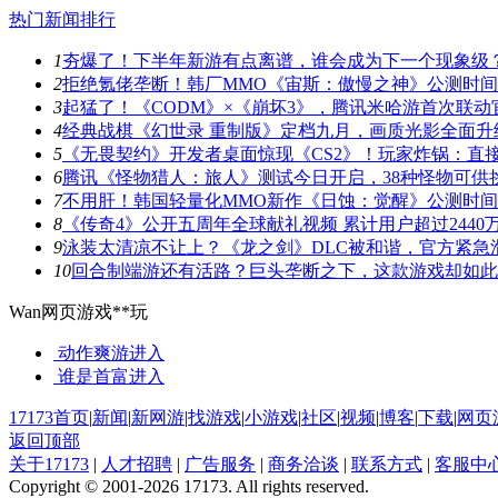
热门新闻排行
1
夯爆了！下半年新游有点离谱，谁会成为下一个现象级
2
拒绝氪佬垄断！韩厂MMO《宙斯：傲慢之神》公测时
3
起猛了！《CODM》×《崩坏3》，腾讯米哈游首次联动
4
经典战棋《幻世录 重制版》定档九月，画质光影全面升
5
《无畏契约》开发者桌面惊现《CS2》！玩家炸锅：直
6
腾讯《怪物猎人：旅人》测试今日开启，38种怪物可供
7
不用肝！韩国轻量化MMO新作《日蚀：觉醒》公测时
8
《传奇4》公开五周年全球献礼视频 累计用户超过2440
9
泳装太清凉不让上？《龙之剑》DLC被和谐，官方紧急
10
回合制端游还有活路？巨头垄断之下，这款游戏却如此
Wan网页游戏**玩
动作爽游
进入
谁是首富
进入
17173首页
|
新闻
|
新网游
|
找游戏
|
小游戏
|
社区
|
视频
|
博客
|
下载
|
网页
返回顶部
关于17173
|
人才招聘
|
广告服务
|
商务洽谈
|
联系方式
|
客服中
Copyright © 2001-2026 17173. All rights reserved.