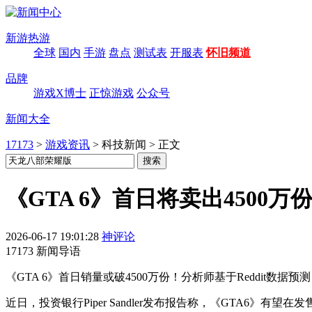
新游热游
全球
国内
手游
盘点
测试表
开服表
怀旧频道
品牌
游戏X博士
正惊游戏
公众号
新闻大全
17173
>
游戏资讯
>
科技新闻
>
正文
《GTA 6》首日将卖出4500
2026-06-17 19:01:28
神评论
17173 新闻导语
《GTA 6》首日销量或破4500万份！分析师基于Reddit数据
近日，投资银行Piper Sandler发布报告称，《GTA6》有