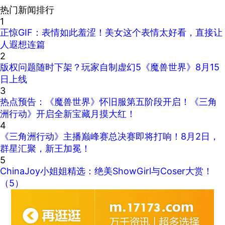
热门新闻排行
1
正惊GIF：表情如此羞涩！美女这个表情太好看，直接让
人遐想连篇
2
版权问题随时下架？玩家自制虚幻5《魔兽世界》8月15
日上线
3
热点预告：《魔兽世界》怀旧服第五阶段开启！《三角
洲行动》开启全新宝藏月摸大红！
4
《三角洲行动》主播巅峰赛总决赛即将打响！8月2日，
群星汇聚，新王加冕！
5
ChinaJoy小姐姐精选：绝美ShowGirl与Coser大赏！
（5）