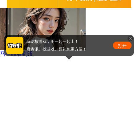
玩硬核游戏，用一起一起上！
打开
看资讯、找游戏、领礼包更方便！
马甲线看到没
周少的替嫁小娇妻
0
条评论
评论赢取激活码/周边等奖励！加群了解详情224611913
发布
手机版
|
电脑版
Copyright © 2001-2026 17173. All rights reserved.