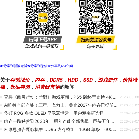
分享到新浪微博
分享到微信
分享到QQ空间
t
w
z
关于
存储涨价
，
内存
，
DDR5
，
HDD
，
SSD
，
游戏硬件
，
价格涨
幅
，
数据存储
，
消费级市场
的新闻
育碧《幽灵行动：荒野》游戏更新，PS5 版终于支持 4K 60FPS
2026-08-08
AI吃掉全部产能！三星、海力士、美光2027年内存已提前卖光
2026-08-07
华硕 ROG 多款 OLED 显示器泄露，用户迎来新选择
2026-08-07
内存一路缺货到2030年！明年产能全部售罄：巨头五年长约锁死产能
2026-08-07
科摩思预告逐影机甲 DDR5 内存模组：16GB 单条，6000MT/s CL28
2026-08-07