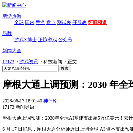
新游热游
全球
国内
手游
盘点
测试表
开服表
怀旧频道
品牌
游戏X博士
正惊游戏
公众号
新闻大全
17173
>
游戏资讯
>
科技新闻
>
正文
摩根大通上调预测：2030 年全球
2026-06-17 18:01:40
神评论
17173 新闻导语
摩根大通上调预测：2030年全球AI基建支出超5万亿美元！云
6 月 17 日消息，摩根大通分析师近日上调全球 AI 资本支出预