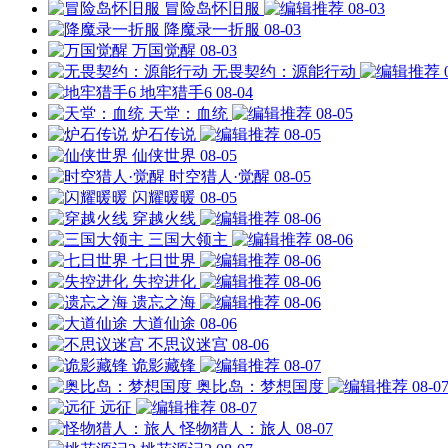
冒险岛怀旧服
08-03
降魔录一折服
08-03
万国觉醒
08-03
无畏契约：源能行动
地牢猎手6
08-04
天堂：血统
08-05
炉石传说
08-05
仙侠世界
08-05
时空猎人·觉醒
08-05
闪耀暖暖
08-05
穿越火线
08-06
三国大领主
08-06
七日世界
08-06
失控进化
08-06
遗忘之海
08-06
大道仙途
08-06
不思议迷宫
08-06
诡影藏锋
08-07
奥比岛：梦想国度
08-0
远征
08-07
怪物猎人：旅人
08-07