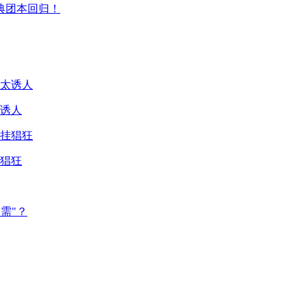
典团本回归！
诱人
猖狂
需"？