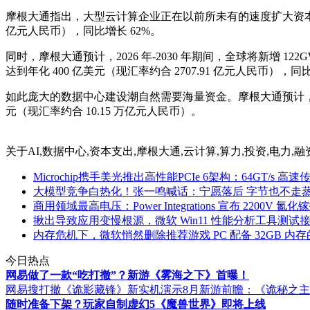
摩根大通指出，大型云计算企业正在以前所未有的速度扩大资本支出，M
亿元人民币），同比增长 62%。
同时，摩根大通预计，2026 年-2030 年期间，全球将新增 
达到年化 400 亿美元（现汇率约合 2707.91 亿元人民币），
如此庞大的数据中心建设潮自然需要海量资金。摩根大通预计，未来五
元（现汇率约合 10.15 万亿元人民币）。
关于
AI,数据中心,资本支出,摩根大通,云计算,算力,投资,电力,融资,
Microchip携手美光推出高性能PCIe 6架构：64GT/s 
大模型竞争白热化！张一鸣喊话：宁愿落后 字节也不走
商用领域最高电压：Power Integrations 宣布 2200V 氮
揪出导致应用变慢根源，微软 Win11 性能分析工具测试接入
内存危机下，微软悄然删除推荐游戏 PC 配备 32GB 内
今日热点
网易做了一款“吃打撤”？新游《雾海之下》首曝！
网易搜打撤《诡影藏锋》新实机演示
8月新游前瞻：《诡秘之
随时准备下架？玩家自制虚幻5《魔兽世界》即将上线