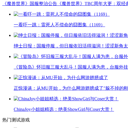
《魔兽世界》国服整治公告
《魔兽世界》TBC周年大更：双经
一看吓一跳：雷死人不偿命的囧图集（1169）
绅士日报：国服停服，但日服依旧活得滋润！涩涩新角太
《冒险岛》怀旧服三服大乱斗！国服人满为患，台服外挂
正惊漫谈：从MU开始，为什么网游翅膀成了"躲不掉的刚
ChinaJoy小姐姐精选：绝美ShowGirl与Coser大赏！
热门测试游戏