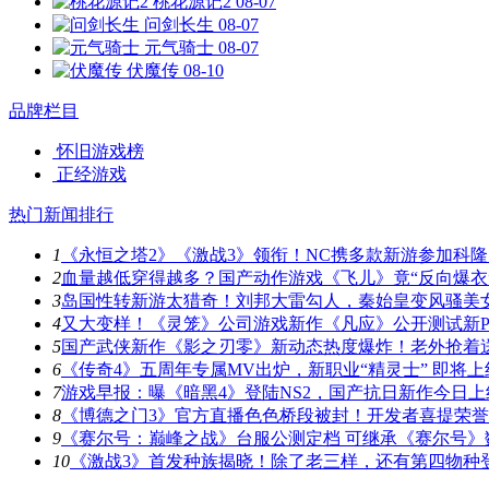
桃花源记2
08-07
问剑长生
08-07
元气骑士
08-07
伏魔传
08-10
品牌栏目
怀旧游戏榜
正经游戏
热门新闻排行
1
《永恒之塔2》《激战3》领衔！NC携多款新游参加科隆
2
血量越低穿得越多？国产动作游戏《飞儿》竟“反向爆衣
3
岛国性转新游太猎奇！刘邦大雷勾人，秦始皇变风骚美
4
又大变样！《灵笼》公司游戏新作《凡应》公开测试新P
5
国产武侠新作《影之刃零》新动态热度爆炸！老外抢着
6
《传奇4》五周年专属MV出炉，新职业“精灵士” 即将上
7
游戏早报：曝《暗黑4》登陆NS2，国产抗日新作今日上
8
《博德之门3》官方直播色色桥段被封！开发者喜提荣
9
《赛尔号：巅峰之战》台服公测定档 可继承《赛尔号》
10
《激战3》首发种族揭晓！除了老三样，还有第四物种