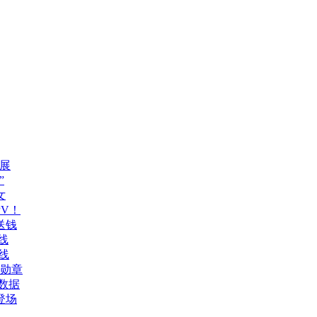
展
”
女
V！
送钱
线
线
誉勋章
数据
登场