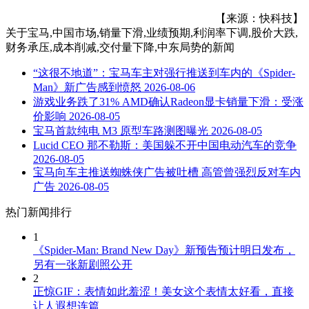
【来源：快科技】
关于
宝马,中国市场,销量下滑,业绩预期,利润率下调,股价大跌,
财务承压,成本削减,交付量下降,中东局势
的新闻
“这很不地道”：宝马车主对强行推送到车内的《Spider-
Man》新广告感到愤怒
2026-08-06
游戏业务跌了31% AMD确认Radeon显卡销量下滑：受涨
价影响
2026-08-05
宝马首款纯电 M3 原型车路测图曝光
2026-08-05
Lucid CEO 那不勒斯：美国躲不开中国电动汽车的竞争
2026-08-05
宝马向车主推送蜘蛛侠广告被吐槽 高管曾强烈反对车内
广告
2026-08-05
热门新闻排行
1
《Spider-Man: Brand New Day》新预告预计明日发布，
另有一张新剧照公开
2
正惊GIF：表情如此羞涩！美女这个表情太好看，直接
让人遐想连篇