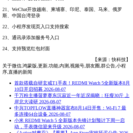
21、WeChat开放越南、柬埔寨、印尼、泰国、马来、俄罗
斯、中国台湾登录
22、小程序发现页入口支持搜索
23、通讯录添加服务号入口
24、支持预览红包封面
【来源：快科技】
关于
微信,鸿蒙版,更新,功能,内测,视频号,朋友圈,群公告,小程
序,直播
的新闻
首款搭载自研玄戒T1手表！REDMI Watch 5全新版本8月
10日开启招募
2026-08-07
千万粉主播菠萝赛东沉寂近一年近况揭晓：狂瘦30斤 上
岸北大读研
2026-08-07
中兴TOPFLOW直播神器宣布8月14日开售：Wi-Fi 7 最
多连接64台设备
2026-08-07
小米 REDMI Watch 5 全新版本先锋计划预计下周一启
动，手表微信迎来升级
2026-08-07
《Action对魔忍》【重要】App Store审核延迟公告
2026-