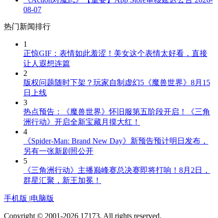
08-07
热门新闻排行
1
正惊GIF：表情如此羞涩！美女这个表情太好看，直接
让人遐想连篇
2
版权问题随时下架？玩家自制虚幻5《魔兽世界》8月15
日上线
3
热点预告：《魔兽世界》怀旧服第五阶段开启！《三角
洲行动》开启全新宝藏月摸大红！
4
《Spider-Man: Brand New Day》新预告预计明日发布，
另有一张新剧照公开
5
《三角洲行动》主播巅峰赛总决赛即将打响！8月2日，
群星汇聚，新王加冕！
手机版
|
电脑版
Copyright © 2001-2026 17173. All rights reserved.