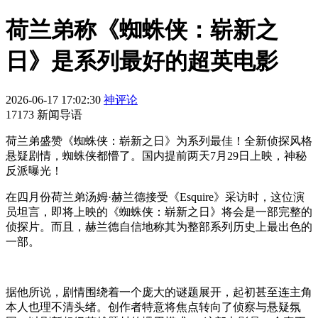
荷兰弟称《蜘蛛侠：崭新之
日》是系列最好的超英电影
2026-06-17 17:02:30
神评论
17173 新闻导语
荷兰弟盛赞《蜘蛛侠：崭新之日》为系列最佳！全新侦探风格
悬疑剧情，蜘蛛侠都懵了。国内提前两天7月29日上映，神秘
反派曝光！
在四月份荷兰弟汤姆·赫兰德接受《Esquire》采访时，这位演
员坦言，即将上映的《蜘蛛侠：崭新之日》将会是一部完整的
侦探片。而且，赫兰德自信地称其为整部系列历史上最出色的
一部。
据他所说，剧情围绕着一个庞大的谜题展开，起初甚至连主角
本人也理不清头绪。创作者特意将焦点转向了侦察与悬疑氛