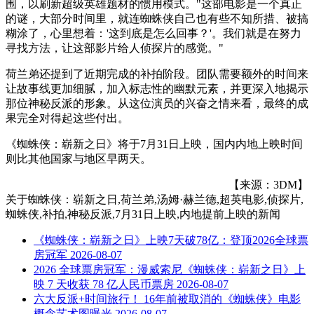
围，以刷新超级英雄题材的惯用模式。"这部电影是一个真正
的谜，大部分时间里，就连蜘蛛侠自己也有些不知所措、被搞
糊涂了，心里想着：'这到底是怎么回事？'。我们就是在努力
寻找方法，让这部影片给人侦探片的感觉。"
荷兰弟还提到了近期完成的补拍阶段。团队需要额外的时间来
让故事线更加细腻，加入标志性的幽默元素，并更深入地揭示
那位神秘反派的形象。从这位演员的兴奋之情来看，最终的成
果完全对得起这些付出。
《蜘蛛侠：崭新之日》将于7月31日上映，国内内地上映时间
则比其他国家与地区早两天。
【来源：3DM】
关于
蜘蛛侠：崭新之日,荷兰弟,汤姆·赫兰德,超英电影,侦探片,
蜘蛛侠,补拍,神秘反派,7月31日上映,内地提前上映
的新闻
《蜘蛛侠：崭新之日》上映7天破78亿：登顶2026全球票
房冠军
2026-08-07
2026 全球票房冠军：漫威索尼《蜘蛛侠：崭新之日》上
映 7 天收获 78 亿人民币票房
2026-08-07
六大反派+时间旅行！ 16年前被取消的《蜘蛛侠》电影
概念艺术图曝光
2026-08-07