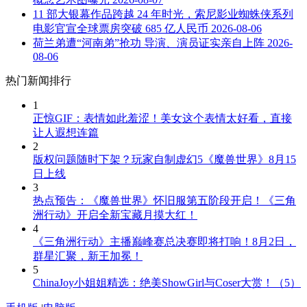
11 部大银幕作品跨越 24 年时光，索尼影业蜘蛛侠系列
电影官宣全球票房突破 685 亿人民币
2026-08-06
荷兰弟遭“河南弟”抢功 导演、演员证实亲自上阵
2026-
08-06
热门新闻排行
1
正惊GIF：表情如此羞涩！美女这个表情太好看，直接
让人遐想连篇
2
版权问题随时下架？玩家自制虚幻5《魔兽世界》8月15
日上线
3
热点预告：《魔兽世界》怀旧服第五阶段开启！《三角
洲行动》开启全新宝藏月摸大红！
4
《三角洲行动》主播巅峰赛总决赛即将打响！8月2日，
群星汇聚，新王加冕！
5
ChinaJoy小姐姐精选：绝美ShowGirl与Coser大赏！（5）