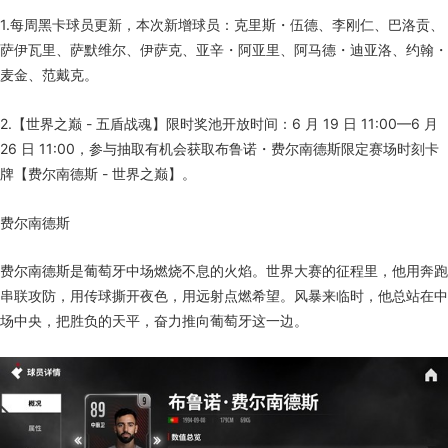
1.每周黑卡球员更新，本次新增球员：克里斯・伍德、李刚仁、巴洛贡、
萨伊瓦里、萨默维尔、伊萨克、亚辛・阿亚里、阿马德・迪亚洛、约翰・
麦金、范戴克。
2.【世界之巅 - 五盾战魂】限时奖池开放时间：6 月 19 日 11:00—6 月
26 日 11:00，参与抽取有机会获取布鲁诺・费尔南德斯限定赛场时刻卡
牌【费尔南德斯 - 世界之巅】。
费尔南德斯
费尔南德斯是葡萄牙中场燃烧不息的火焰。世界大赛的征程里，他用奔跑
串联攻防，用传球撕开夜色，用远射点燃希望。风暴来临时，他总站在中
场中央，把胜负的天平，奋力推向葡萄牙这一边。