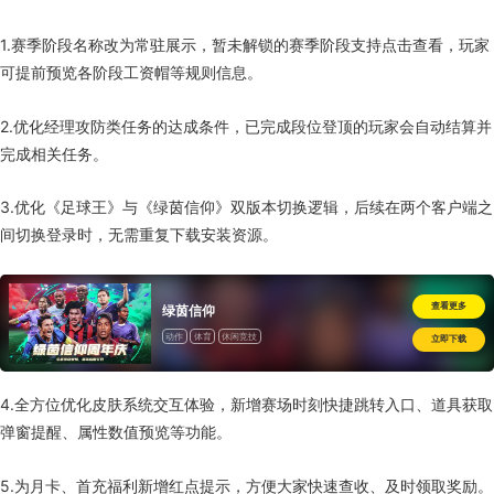
1.赛季阶段名称改为常驻展示，暂未解锁的赛季阶段支持点击查看，玩家
可提前预览各阶段工资帽等规则信息。
2.优化经理攻防类任务的达成条件，已完成段位登顶的玩家会自动结算并
完成相关任务。
3.优化《足球王》与《绿茵信仰》双版本切换逻辑，后续在两个客户端之
间切换登录时，无需重复下载安装资源。
查看更多
绿茵信仰
动作
体育
休闲竞技
立即下载
4.全方位优化皮肤系统交互体验，新增赛场时刻快捷跳转入口、道具获取
弹窗提醒、属性数值预览等功能。
5.为月卡、首充福利新增红点提示，方便大家快速查收、及时领取奖励。