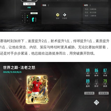
赛场时刻加持下，速度提升2点，射术提升1点，传球提升1点，素质提升
1点，让他在突击、内切、策应与终结时更具威胁。无论比赛如何胶着，
还是对手步步紧逼，他总能在边路挺身而出，用突破撕开防线。