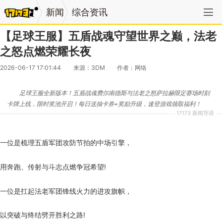
新闻
综合资讯
【足球王服】五盾战魂守望世界之巅，法老
之怒点燃荣耀长夜
2026-06-17 17:01:44
来源：3DM
作者：网络
足球王服全新版本！五盾战魂费尔南德斯与法老之怒萨拉赫限定赛场时刻
卡牌上线，限时奖池开启！每日送抽卡券+奖励升级，速登游戏领取福利！
17173 新闻导语
一位是梳理五盾军团攻防节拍的中场引擎，
用奔跑、传射与斗志点燃争冠希望!
一位是扛起法老军团锋线火力的进攻旗帜，
以突破与终结劈开胜利之路!