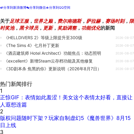
分享到新浪微博
分享到微信
分享到QQ空间
t
w
z
关于
足球王服
，
世界之巅
，
费尔南德斯
，
萨拉赫
，
赛场时刻
，
限
时奖池
，
黑卡球员
，
更新
，
奖励调整
，
功能优化
的新闻
《HELLDIVERS 2》等级上限提升至300级
2026-08-07
《The Sims 4》七月补丁更新
2026-08-07
《酒店建筑师 Hotel Architect》功能焦点：动态照明
2026-08-07
《excellent》新增Steam云存档功能及其他修复
2026-08-07
《3D剧本杀 焦黑的你》更新说明（2026年8月7日）
2026-08-07
热门新闻排行
1
正惊GIF：表情如此羞涩！美女这个表情太好看，直接让
人遐想连篇
2
版权问题随时下架？玩家自制虚幻5《魔兽世界》8月15
日上线
3