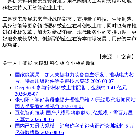
一是扩大科创板第五套标准适用范围到人工智能大模型领域，
积极支持人工智能企业上市。
二是落实发展未来产业战略部署，支持量子科技、生物制造、
具身智能等更多领域硬科技企业在科创板上市，同时也有序推
进创业板改革，加大对新型消费、现代服务业的支持力度，更
好服务成长型的、创新型的企业在资本市场发展，用好资本市
场功能。
【来源：IT之家】
关于
人工智能,大模型,科创板,创业板
的新闻
国家能源局：加大关键电力装备自主研发，推动电力芯
片、特高压组部件等关键技术突破
2026-08-07
DeepSeek 参与宇树科技上市配售，金额约 1.41 亿元
2026-08-07
张朝阳：学好英语能提升理性思维 AI无法取代新闻网站
因人类要看的是视角
2026-08-07
豆包智商拉满 国产大模型将超越5万亿规模：需百万显
卡算力
2026-08-06
国内已知最大规模！消息称字节跳动正讨论训练超 5 万
亿参数模型
2026-08-06