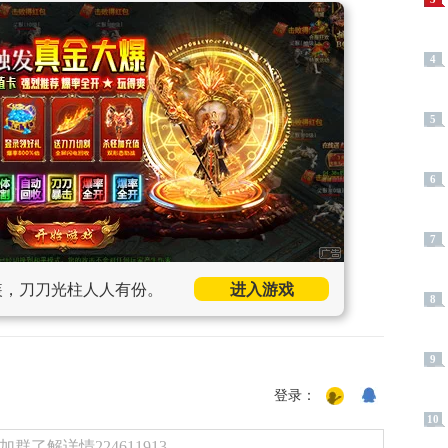
4
5
6
7
装，刀刀光柱人人有份。
进入游戏
8
9
登录：
10
了解详情224611913