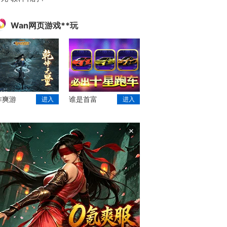
Wan网页游戏**玩
作爽游
谁是首富
进入
进入
×