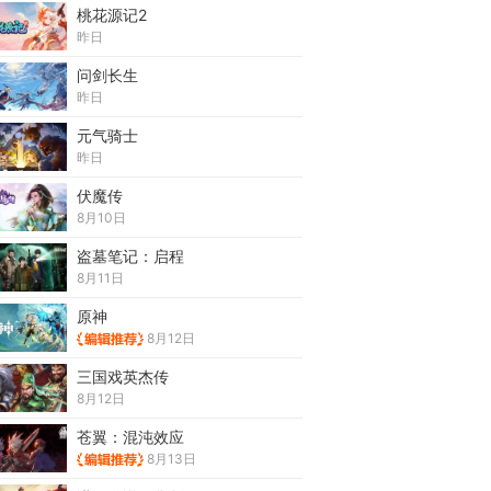
桃花源记2
昨日
问剑长生
昨日
元气骑士
昨日
伏魔传
8月10日
盗墓笔记：启程
8月11日
原神
8月12日
三国戏英杰传
8月12日
苍翼：混沌效应
8月13日