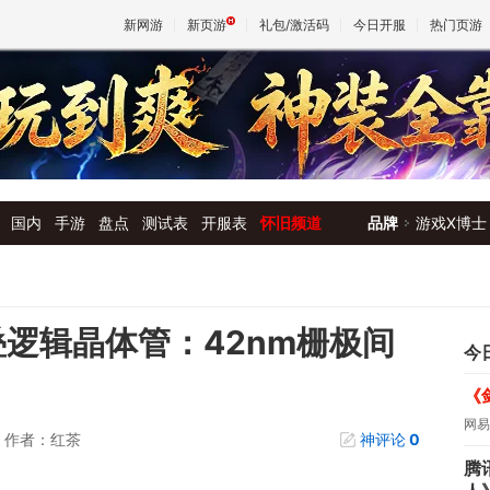
新网游
新页游
礼包/激活码
今日开服
热门页游
魔兽
天堂
国内
手游
盘点
测试表
开服表
怀旧频道
品牌
游戏X博士
王权与
叠逻辑晶体管：42nm栅极间
今
《
网易
作者：红茶
神评论
0
腾