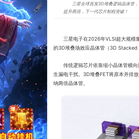
三星全球首发3D堆叠逻辑晶体管，
提升两倍，下一代芯片制程突破！
三星电子在2026年VLSI超大规
的3D堆叠场效应晶体管（3D Stacked
传统逻辑芯片依靠缩小晶体管横向
生漏电干扰。3D堆叠FET将原本并排
纳两倍晶体管。