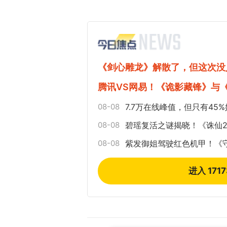
《剑心雕龙》解散了，但这次没
腾讯VS网易！《诡影藏锋》与
08-08
7.7万在线峰值，但只有4
08-08
碧瑶复活之谜揭晓！《诛仙2》
08-08
紫发御姐驾驶红色机甲！《守
进入 171