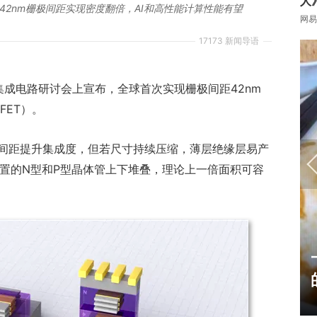
人
42nm栅极间距实现密度翻倍，AI和高性能计算性能有望
网易
17173 新闻导语
模集成电路研讨会上宣布，全球首次实现栅极间距42nm
 FET）。
间距提升集成度，但若尺寸持续压缩，薄层绝缘层易产
放置的N型和P型晶体管上下堆叠，理论上一倍面积可容
17周年庆典 争霸赛大区火
爆开启