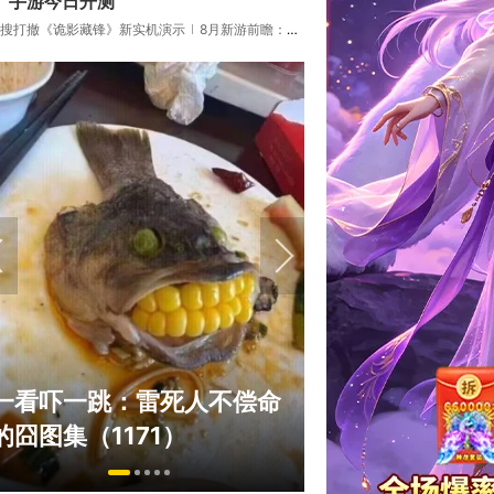
》手游今日开测
搜打撤《诡影藏锋》新实机演示
8月新游前瞻：《诡秘之主》领衔
绅士日报：国游
一看吓一跳：雷死人不偿命
拉爆了！大雷熟
的囧图集（1171）
play