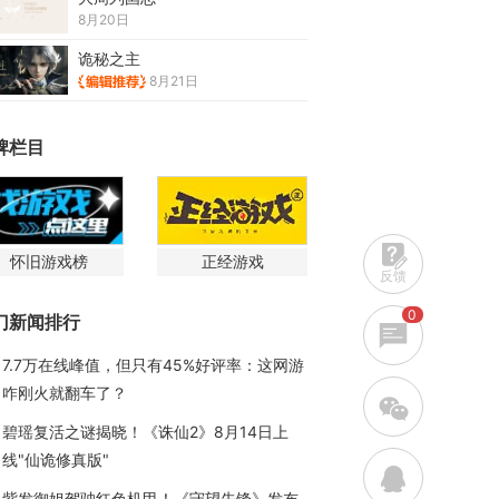
8月20日
诡秘之主
8月21日
牌栏目
怀旧游戏榜
正经游戏
反馈
0
门新闻排行
7.7万在线峰值，但只有45%好评率：这网游
咋刚火就翻车了？
w
碧瑶复活之谜揭晓！《诛仙2》8月14日上
线"仙诡修真版"
q
紫发御姐驾驶红色机甲！《守望先锋》发布