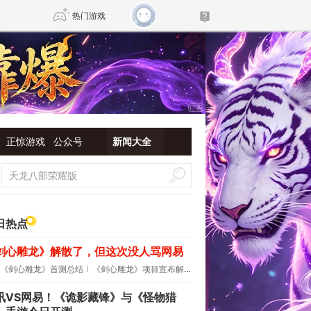
热门游戏
DNF
传奇4
剑网3旗舰版
新天龙八部
正惊游戏
公众号
新闻大全
自由
诛仙世界
新仙侠5
日热点
剑心雕龙》解散了，但这次没人骂网易
《剑心雕龙》首测总结
《剑心雕龙》项目宣布解散
讯VS网易！《诡影藏锋》与《怪物猎