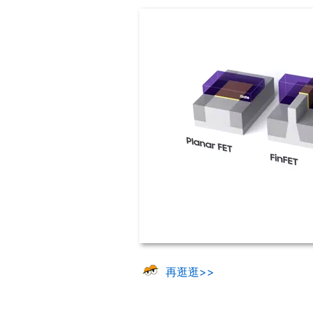
再逛逛>>