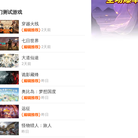
门测试游戏
穿越火线
2天前
七日世界
2天前
大道仙途
2天前
诡影藏锋
昨日
奥比岛：梦想国度
昨日
远征
昨日
怪物猎人：旅人
昨日