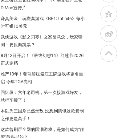
D.Mon宣传片
z
赚真美金！玩撤离游戏《BR1: Infinite》每小
时可赚10美元
t
武侠游戏《影之刃零》文案留悬念，玩家猜
测：要反向跳票？
8月12日开启！《最终幻想14》红莲节2026
正式定档
难产18年！曝育碧压箱底王牌游戏将更名重
启 今年TGA亮相
回忆录：六年老司机，第一次接游戏好友，
就把车撞了！
本以为三国杀已然无敌 没想到腾讯这款复制
之作更是高手！
这款曾刷屏全网的国潮游戏，是如何成为“作
死”教科书的？