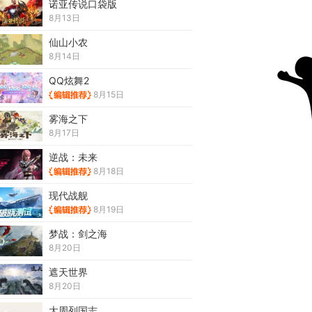
诺亚传说口袋版
8月13日
仙山小农
8月14日
QQ炫舞2
8月15日
雾海之下
8月17日
逆战：未来
8月18日
现代战舰
8月19日
梦战：剑之海
8月20日
遮天世界
8月20日
大周列国志