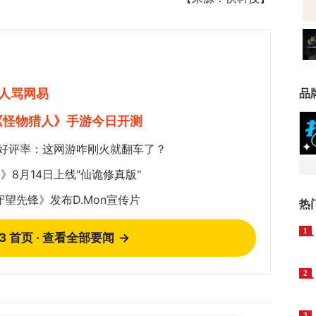
人骂网易
品
《怪物猎人》手游今日开测
5%好评率：这网游咋刚火就翻车了？
8月14日上线"仙诡修真版"
望先锋》发布D.Mon宣传片
热
1
73 首页 · 查看全部要闻
→
2
3