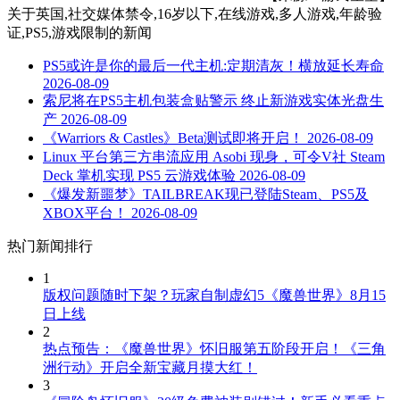
关于
英国,社交媒体禁令,16岁以下,在线游戏,多人游戏,年龄验
证,PS5,游戏限制
的新闻
PS5或许是你的最后一代主机:定期清灰！横放延长寿命
2026-08-09
索尼将在PS5主机包装盒贴警示 终止新游戏实体光盘生
产
2026-08-09
《Warriors & Castles》Beta测试即将开启！
2026-08-09
Linux 平台第三方串流应用 Asobi 现身，可令V社 Steam
Deck 掌机实现 PS5 云游戏体验
2026-08-09
《爆发新噩梦》TAILBREAK现已登陆Steam、PS5及
XBOX平台！
2026-08-09
热门新闻排行
1
版权问题随时下架？玩家自制虚幻5《魔兽世界》8月15
日上线
2
热点预告：《魔兽世界》怀旧服第五阶段开启！《三角
洲行动》开启全新宝藏月摸大红！
3