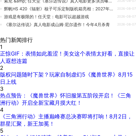
索尼 &amp; 任天堂《塞尔达传说》真人电影更多演员曝光：已故山姆 · 尼尔生前已完成拍摄，计划 2027 年 4 月上映
2026-08-07
辉帆HS 420《辐射》核子可乐定制版机箱亮相：2027年正式发售
2026-08-07
游戏是有极限的！任天堂：电影可以超越游戏
2026-08-07
《塞尔达传说》真人电影成山姆·尼尔遗作！今年4月杀青
2026-08-07
热门新闻排行
1
正惊GIF：表情如此羞涩！美女这个表情太好看，直接让
人遐想连篇
2
版权问题随时下架？玩家自制虚幻5《魔兽世界》8月15
日上线
3
热点预告：《魔兽世界》怀旧服第五阶段开启！《三角
洲行动》开启全新宝藏月摸大红！
4
《三角洲行动》主播巅峰赛总决赛即将打响！8月2日，
群星汇聚，新王加冕！
5