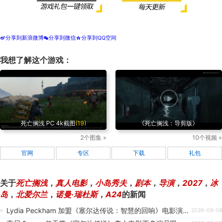
分享到新浪微博
分享到微信
分享到QQ空间
t
w
z
我想了解这个游戏：
死亡搁浅 PC 4k截图
(19)
《死亡搁浅：导剪版》
2个图集 »
10个视频 »
官网
专区
下载
礼包
关于
死亡搁浅
，
真人电影
，
小岛秀夫
，
剧本
，
导演
，
2027
，
冰
岛
，
北爱尔兰
，
诺曼·瑞杜斯
，
A24
的新闻
Lydia Peckham 加盟《塞尔达传说：智慧的回响》电影演员阵容
2026-08-08