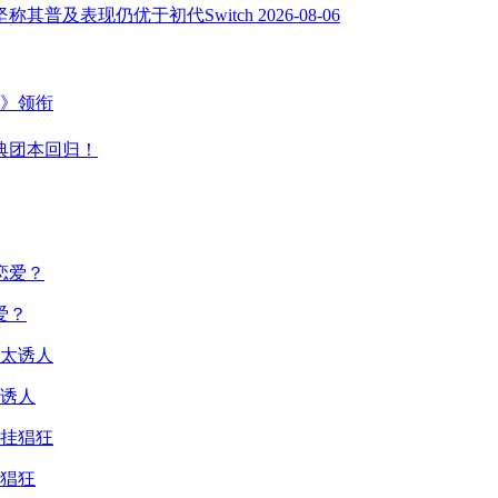
坚称其普及表现仍优于初代Switch
2026-08-06
主》领衔
典团本回归！
爱？
诱人
猖狂