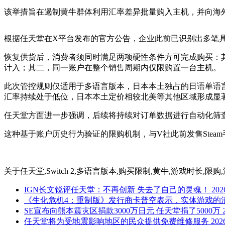
该举措旨在遏制黄牛群体利用汇率差异批量购入主机，并向海
根据任天堂在X平台发布的官方公告，企业此前已识别出多笔
恢复供货后，消费者须同时满足两项硬性条件方可完成购买：其
计入；其二，同一账户在整个销售周期内仅限购置一台主机。
此次管控规则仅适用于多语言版本，日本本土独占的日语单语
汇率持续处于低位，日本本土定价相较北美等其他区域形成显
任天堂方面进一步强调，后续将持续对订单数据进行自动化筛
这种基于账户历史行为验证的限购机制，与V社此前发售Ste
关于
任天堂,Switch 2,多语言版本,购买限制,黄牛,游戏时长,限
IGN长文锐评任天堂：不再创新 失去了自己的灵魂！
202
《生化危机4：重制版》发行商卡普空表示，实体游戏的消
SE宣布向熊本震灾区捐款3000万日元 任天堂捐了5000万
任天堂将为受地震影响地区的民众提供免费维修服务
202