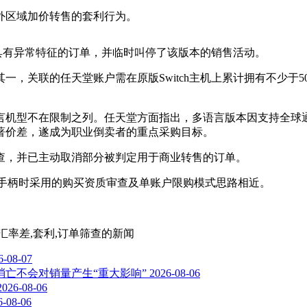
外区域加价转售的套利行为。
具有异常特征的订单，并临时叫停了该版本的销售活动。
一，关联的任天堂账户需在原版Switch主机上累计拥有不少于
言机型不在限制之列。任天堂方面指出，多语言版本因支持全球
著价差，遂成为职业倒卖者的重点采购目标。
查，并已主动取消部分被判定用于商业转售的订单。
am手柄时采用的购买资质审查及单账户限购模式思路相近。
购,汇率差,套利,订单筛查
的新闻
6-08-07
亡不会对销量产生“重大影响”
2026-08-06
2026-08-06
6-08-06