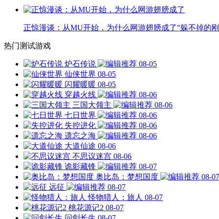
正惊漫谈：从MU开始，为什么网游翅膀成了"躲不掉的刚
热门测试游戏
炉石传说
08-05
仙侠世界
08-05
闪耀暖暖
08-05
穿越火线
08-06
三国大领主
08-06
七日世界
08-06
失控进化
08-06
遗忘之海
08-06
大道仙途
08-06
不思议迷宫
08-06
诡影藏锋
08-07
奥比岛：梦想国度
08-0
远征
08-07
怪物猎人：旅人
08-07
桃花源记2
08-07
问剑长生
08-07