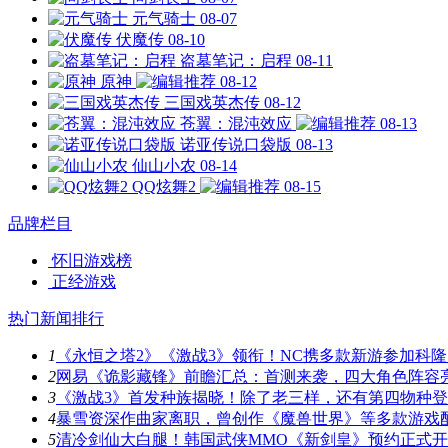
元气骑士
08-07
伏魔传
08-10
盗墓笔记：启程
08-11
原神
08-12
三国戏英杰传
08-12
苍翼：混沌效应
08-13
诺亚传说口袋版
08-13
仙山小农
08-14
QQ炫舞2
08-15
品牌栏目
怀旧游戏榜
正经游戏
热门新闻排行
1
《永恒之塔2》《激战3》领衔！NC携多款新游参加科隆
2
网易《诡影藏锋》前瞻汇总：首测来袭，四大角色阵容
3
《激战3》首发种族揭晓！除了老三样，还有第四物种
4
暴雪资深作曲家离职，曾创作《魔兽世界》等多款游戏
5
清冷剑仙大白腿！韩国武侠MMO《新剑皇》预约正式