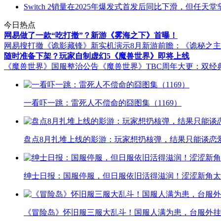
Switch 2销量在2025年爆发式首发后同比下滑，但任天堂
今日热点
网易做了一款“吃打撤”？新游《雾海之下》首曝！
网易搜打撤《诡影藏锋》新实机演示
8月新游前瞻：《诡秘之
随时准备下架？玩家自制虚幻5《魔兽世界》即将上线
《魔兽世界》国服整治公告
《魔兽世界》TBC周年大更：双经
一看吓一跳：雷死人不偿命的囧图集（1169）
盘点8月扎堆上线的影游：玩家想扔核弹，结果只能谈恋
绅士日报：国服停服，但日服依旧活得滋润！涩涩新角太
《冒险岛》怀旧服三服大乱斗！国服人满为患，台服外挂