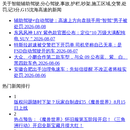
关于
智能辅助驾驶,分心驾驶,事故,护栏,吵架,施工区域,交警,处
罚,记3分,G15沈海高速
的新闻
辅助驾驶≠自动驾驶：高速上方向盘脱手用“智驾”男子被
处罚
2026-08-08
东风风神 L8Y 紫色款官图公布：定位“10 万级大满配纯
电 SUV ”
2026-08-07
特斯拉超速被交警拦下开罚单 司机坚称自己无辜：是
FSD自动驾驶开的车
2026-08-07
大众、小鹏合作第二款车型，与众 09 公布蓝、紫、白、
黑四款车色
2026-08-06
安徽合肥出手治理龟速车：先短信提醒 不改正者将核实
处罚
2026-08-06
热门新闻排行
1
版权问题随时下架？玩家自制虚幻5《魔兽世界》8月15
日上线
2
热点预告：《魔兽世界》怀旧服第五阶段开启！《三角
洲行动》开启全新宝藏月摸大红！