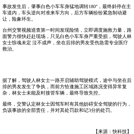
事故发生后，肇事白色小车车身猛地调转180°，最终斜停在主
车道内，车头逆向对准来车方向，后方车辆纷纷紧急制动避
让，险象环生。
台州交警视频巡查第一时间发现险情，立即调度施救力量，路
面警力很快赶赴现场，只见白色小车车身严重受损，驾驶人林
女士惊魂未定 泣不成声，坐在后排的男友受伤急需专业医疗
救治。
据了解，驾驶人林女士一路开启辅助驾驶模式，途中与坐在后
排的男友发生了争执，而前方恰逢施工区域路况变得异常复
杂，林女士未能及时接管车辆，最终导致失控。
最终，交警认定林女士因驾车时有其他妨碍安全驾驶的行为，
负该事故的全部责任，并对其处罚款和记3分的处罚。
【来源：快科技】