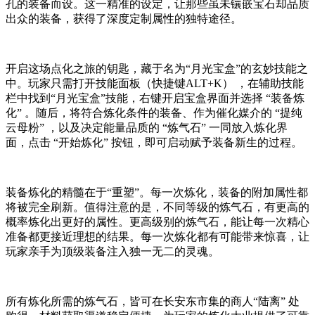
孔的装备而设。这一精准的设定，让那些虽未镶嵌宝石却品质
出众的装备，获得了深度定制属性的独特途径。
开启这场点化之旅的钥匙，藏于名为“月光宝盒”的玄妙技能之
中。玩家只需打开技能面板（快捷键ALT+K） ，在辅助技能
栏中找到“月光宝盒”技能，右键开启宝盒界面并选择 “装备炼
化” 。随后，将符合炼化条件的装备、作为催化媒介的 “提纯
云母粉” ，以及决定能量品质的 “炼气石” 一同放入炼化界
面，点击 “开始炼化” 按钮，即可启动赋予装备新生的过程。
装备炼化的精髓在于“重塑”。每一次炼化，装备的附加属性都
将被完全刷新。值得注意的是，不同等级的炼气石，有更高的
概率炼化出更好的属性。更高级别的炼气石，能让每一次精心
准备都更接近理想的结果。每一次炼化都有可能带来惊喜，让
玩家亲手为顶级装备注入独一无二的灵魂。
所有炼化所需的炼气石，皆可在长安东市集的商人“陆离” 处