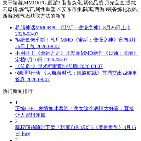
关于
端游,MMORPG,西游3,装备炼化,紫色品质,月光宝盒,提纯
云母粉,炼气石,属性重塑,长安东市集,陆离,西游3装备炼化攻略,
西游3炼气石获取方法
的新闻
希腊神话MMORPG《宙斯：傲慢之神》8月26日上市
2026-08-07
拒绝氪佬垄断！韩厂MMO《宙斯：傲慢之神》宣布8月
26日上线
2026-08-07
不用肝！《命运方舟》开发商MMO新作《日蚀：觉醒》
定档9月10日
2026-08-07
《传奇4》灵术师新职业前瞻
2026-08-07
倾听即行动 《大航海时代：凯旋航线》首周交出四连更
答卷
2026-08-07
热门新闻排行
1
正惊GIF：表情如此羞涩！美女这个表情太好看，直接
让人遐想连篇
2
版权问题随时下架？玩家自制虚幻5《魔兽世界》8月15
日上线
3