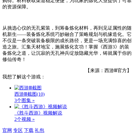
购得。材料获取渠道稳定便捷，为玩家的炼化大业提供了可靠
的资源保障。
从挑选心仪的无孔紫装，到筹备炼化材料，再到见证属性的随
机新生——装备炼化系统巧妙融合了策略规划与机缘造化。它
不仅是一条突破装备极限的成长路径，更是一场充满惊喜的创
造之旅。汇集天材地宝，施展炼化玄功！掌握《西游3》的装
备炼化之道，让沉寂的无孔神兵绽放隐藏光华，铸就属于你的
修仙传奇！
【来源：西游Ⅲ官方】
我想了解这个游戏：
西游Ⅲ截图
(10)
3个图集 »
《胜斗西游》视频解说
2个视频 »
官网
专区
下载
礼包