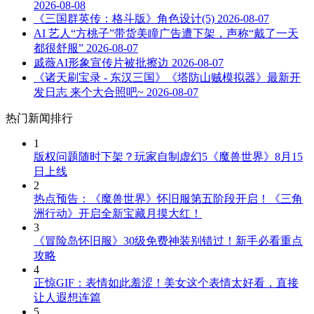
2026-08-08
《三国群英传：格斗版》角色设计(5)
2026-08-07
AI 艺人“方桃子”带货美瞳广告遭下架，声称“戴了一天
都很舒服”
2026-08-07
戚薇AI形象宣传片被批擦边
2026-08-07
《诸天刷宝录 - 东汉三国》《塔防山贼模拟器》最新开
发日志 来个大合照吧~
2026-08-07
热门新闻排行
1
版权问题随时下架？玩家自制虚幻5《魔兽世界》8月15
日上线
2
热点预告：《魔兽世界》怀旧服第五阶段开启！《三角
洲行动》开启全新宝藏月摸大红！
3
《冒险岛怀旧服》30级免费神装别错过！新手必看重点
攻略
4
正惊GIF：表情如此羞涩！美女这个表情太好看，直接
让人遐想连篇
5