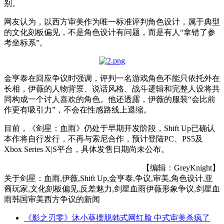
别。
网友认为，以西方审美作为唯一标准评判角色设计，属于典型
的文化刻板偏见，不是角色设计有问题，而是有人“拿错了参
考坐标系”。
金亨泰在回应争议时强调，评判一名游戏角色不能只依托外在
长相，伊薇的人物背景、说话风格、战斗逻辑和完整人设将共
同构成一个讨人喜欢的角色。他还透露，伊薇的服装“会比前
作更有吸引力”，不会在性感路线上退缩。
目前，《剑星：血雨》仍处于早期开发阶段，Shift Up已确认
本作将自行发行，不再与索尼合作，预计登陆PC、PS5及
Xbox Series X|S平台，具体发售日期尚未公布。
【编辑：GreyKnight】
关于
剑星：血雨,伊薇,Shift Up,金亨泰,争议,审美,角色设计,亚
裔玩家,文化刻板偏见,反差魅力,剑星血雨伊薇形象争议,剑星血
雨韩国审美西方争议
的新闻
《影之刃零》沐小葵摆脱韩式网红脸 中式审美杀疯了