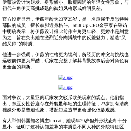
伊薇被设计为短发、身形娇小、脸庞圆润的年轻女性形象，与
初代主角伊芙高挑成熟的御姐风格形成鲜明反差。
官方设定显示，伊薇年龄为23至25岁，是一名隶属于反恐特种
部队的成员，擅长拳脚近身格斗。Shift Up CEO金亨泰在采访
中明确表示，将伊薇设计得比前作主角更年轻、更娇小是刻意
为之，旨在突出她在激烈近身肉搏战中的反差魅力，塑造“又
酷又帅”的特质。
他进一步强调，伊薇的性格更为锐利，所经历的冲突与挑战也
远较前作更为严酷，玩家在完整了解其背景故事后会对角色有
更全面的判断。
面对争议，大量亚裔玩家发文驳斥欧美玩家的观点。他们指
出，东亚女性普遍存在外貌显年轻的生理特征，23岁拥有清爽
稚嫩外形是普遍现象，搭配短发造型更会强化低龄观感。
有人举例韩国知名博主ino cat，她现年29岁但外形状态却十分
显小，证明了这种认知差异的本质是不同人种的外貌特征区