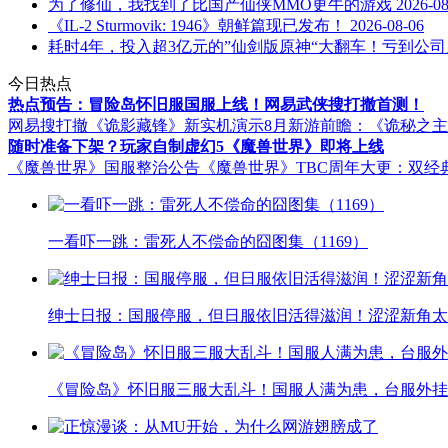
为了修仙，我找到了比国产仙侠MMO更牛的游戏
2026-08
《IL-2 Sturmovik: 1946》朝鲜篇现已发布！
2026-08-06
耗时4年，投入超3亿元的”仙剑版原神“大翻车！亏到公
今日热点
热点预告：冒险岛怀旧服国服上线！网易武侠搜打撤首测！
网易搜打撤《诡影藏锋》新实机演示
8月新游前瞻：《诡秘之
随时准备下架？玩家自制虚幻5《魔兽世界》即将上线
《魔兽世界》国服整治公告
《魔兽世界》TBC周年大更：双经
一看吓一跳：雷死人不偿命的囧图集（1169）
绅士日报：国服停服，但日服依旧活得滋润！涩涩新角太
《冒险岛》怀旧服三服大乱斗！国服人满为患，台服外挂