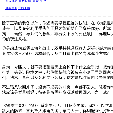
开放世界, 角色扮演, 冒险, 生存
查看更多
立即下载
除了正确的装备以外，你还需要掌握正确的技能。在《物质世
成长，以及充分利用手头的工具才能帮助自己赢得优势。所幸
夷……当然，导师们的教学并非分文不收的公益项目，你理应
你的玩法风格。
你是想成为威震四海的战士，双手持械碾压敌人;还是想成为冷
尝试将这三种战斗风格融合，从而打造出你的专属战斗方式?
身为一介匹夫，就不要指望着天上会掉下来什么金手指，把你
打算一头莽进险境之中，那你很快就会被装在小盒子里送回家
剂、法术、毒药以及各种专业装备，这才是战胜最凶险野兽的
不过话又说回来了，避免不必要的冲突一点都不丢人。随着你
法应该是暂且撤退，待备足所需的资源以后再回来与之一战?
《物质世界2》的战斗系统灵活无比且反应灵敏。你将可以丝
敌人的防御，直到敌人踉跄失衡，罩门大开，你则能乘机打出