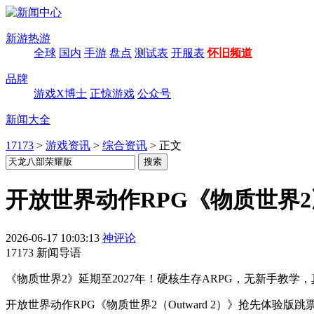
新游热游
全球
国内
手游
盘点
测试表
开服表
怀旧频道
品牌
游戏X博士
正惊游戏
公众号
新闻大全
17173
>
游戏资讯
>
综合资讯
>
正文
开放世界动作RPG《物质世界2》
2026-06-17 10:03:13
神评论
17173 新闻导语
《物质世界2》延期至2027年！硬核生存ARPG，无新手教
开放世界动作RPG《物质世界2（Outward 2）》抢先体验版跳票