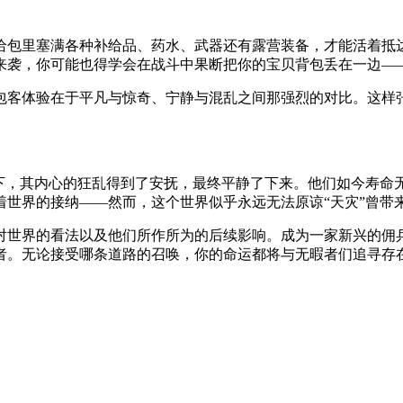
给包里塞满各种补给品、药水、武器还有露营装备，才能活着抵
来袭，你可能也得学会在战斗中果断把你的宝贝背包丢在一边—
包客体验在于平凡与惊奇、宁静与混乱之间那强烈的对比。这样
用下，其内心的狂乱得到了安抚，最终平静了下来。他们如今寿命
世界的接纳——然而，这个世界似乎永远无法原谅“天灾”曾带
对世界的看法以及他们所作所为的后续影响。成为一家新兴的佣
者。无论接受哪条道路的召唤，你的命运都将与无暇者们追寻存