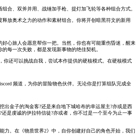
盾组合、双斧并用、战锤加手枪、提灯加飞轮等各种组合方式。
度释放奥术之力的动作和素材组合。你将开创暗黑符文的新用
的好心旅人会愿意帮你一把。当然，你也有可能重伤昏迷，醒来
你的每一次失败，都是发现新事物的绝佳契机。
，你还可以挑战自我，尝试本作提供的硬核模式。在硬核模式
cord 频道，为你的冒险物色伙伴。无论你是打算组队完成全
挖出金子的淘金客?还是来自地下城哈布的幸运屋主?亦或是西
?还是虔诚的伊拉特信徒?亦或者，你不过是一个至今为止一事
能力。在《物质世界2》中，自你创建好自己的角色开始，我们