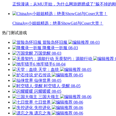
正惊漫谈：从MU开始，为什么网游翅膀成了"躲不掉的刚
ChinaJoy小姐姐精选：绝美ShowGirl与Coser大赏！
热门测试游戏
冒险岛怀旧服
08-03
降魔录一折服
08-03
万国觉醒
08-03
无畏契约：源能行动
地牢猎手6
08-04
天堂：血统
08-05
炉石传说
08-05
仙侠世界
08-05
时空猎人·觉醒
08-05
闪耀暖暖
08-05
三国大领主
08-06
七日世界
08-06
失控进化
08-06
遗忘之海
08-06