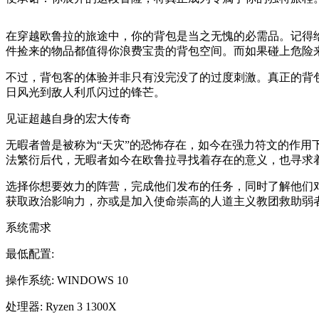
在穿越欧鲁拉的旅途中，你的背包是当之无愧的必需品。记得
件捡来的物品都值得你浪费宝贵的背包空间。而如果碰上危险
不过，背包客的体验并非只有没完没了的过度刺激。真正的背
日风光到敌人利爪闪过的锋芒。
见证超越自身的宏大传奇
无暇者曾是被称为“天灾”的恐怖存在，如今在强力符文的作
法繁衍后代，无暇者如今在欧鲁拉寻找着存在的意义，也寻求着
选择你想要效力的阵营，完成他们发布的任务，同时了解他们
获取政治影响力，亦或是加入使命崇高的人道主义教团救助弱
系统需求
最低配置:
操作系统: WINDOWS 10
处理器: Ryzen 3 1300X