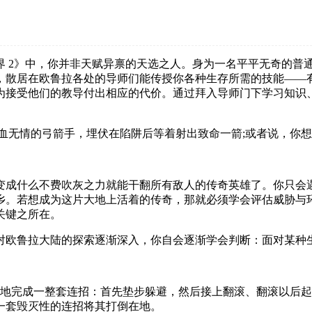
界 2》中，你并非天赋异禀的天选之人。身为一名平平无奇的普
，散居在欧鲁拉各处的导师们能传授你各种生存所需的技能——
为接受他们的教导付出相应的代价。通过拜入导师门下学习知识
血无情的弓箭手，埋伏在陷阱后等着射出致命一箭;或者说，你
变成什么不费吹灰之力就能干翻所有敌人的传奇英雄了。你只会
乡。若想成为这片大地上活着的传奇，那就必须学会评估威胁与
关键之所在。
对欧鲁拉大陆的探索逐渐深入，你自会逐渐学会判断：面对某种
滑地完成一整套连招：首先垫步躲避，然后接上翻滚、翻滚以后
一套毁灭性的连招将其打倒在地。