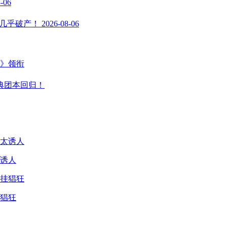
-06
司几乎破产！
2026-08-06
主》领衔
典团本回归！
诱人
猖狂