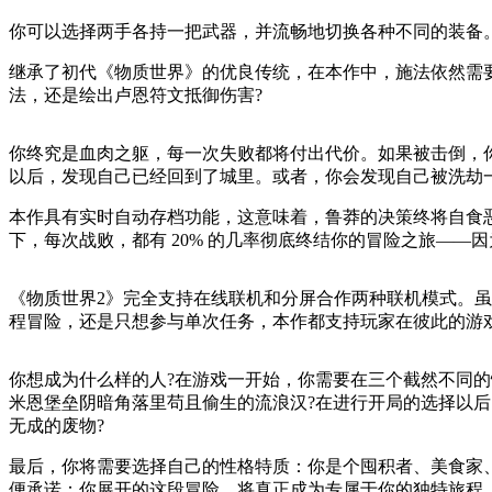
你可以选择两手各持一把武器，并流畅地切换各种不同的装备
继承了初代《物质世界》的优良传统，在本作中，施法依然需
法，还是绘出卢恩符文抵御伤害?
你终究是血肉之躯，每一次失败都将付出代价。如果被击倒，
以后，发现自己已经回到了城里。或者，你会发现自己被洗劫
本作具有实时自动存档功能，这意味着，鲁莽的决策终将自食
下，每次战败，都有 20% 的几率彻底终结你的冒险之旅——
《物质世界2》完全支持在线联机和分屏合作两种联机模式。虽然
程冒险，还是只想参与单次任务，本作都支持玩家在彼此的游
你想成为什么样的人?在游戏一开始，你需要在三个截然不同的
米恩堡垒阴暗角落里苟且偷生的流浪汉?在进行开局的选择以后
无成的废物?
最后，你将需要选择自己的性格特质：你是个囤积者、美食家
便承诺：你展开的这段冒险，将真正成为专属于你的独特旅程