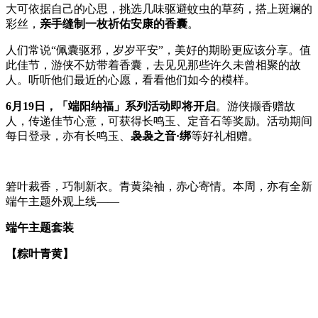
大可依据自己的心思，挑选几味驱避蚊虫的草药，搭上斑斓的
彩丝，
亲手缝制一枚祈佑安康的香囊
。
人们常说“佩囊驱邪，岁岁平安”，美好的期盼更应该分享。值
此佳节，游侠不妨带着香囊，去见见那些许久未曾相聚的故
人。听听他们最近的心愿，看看他们如今的模样。
6月19日，「端阳纳福」系列活动即将开启
。游侠撷香赠故
人，传递佳节心意，可获得长鸣玉、定音石等奖励。活动期间
每日登录，亦有长鸣玉、
袅袅之音·绑
等好礼相赠。
箬叶裁香，巧制新衣。青黄染袖，赤心寄情。本周，亦有全新
端午主题外观上线——
端午主题套装
【粽叶青黄】