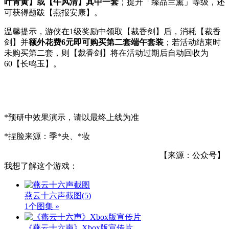
叶青黄】或【午风清】其中一套
；提升「臻品兰薰」等级，还
可获得题跋【燕报安康】。
温馨提示，游侠在1级奖励中领取【裁香剑】后，消耗【裁香
剑】并
额外花费6元即可购买第二套端午套装
；若活动结束时
未购买第二套，则【裁香剑】将在活动过期后自动回收为
60【长鸣玉】。
*预研中效果演示，请以最终上线为准
*捏脸来源：季*央、*妆
【来源：公众号】
我想了解这个游戏：
燕云十六声截图
(5)
1个图集 »
《燕云十六声》Xbox版宣传片