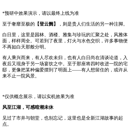
*预研中效果演示，请以最终上线为准
至于奢靡至极的
【登云阙】
，则是贵人们生活的另一种注脚。
白日里，这里是园林、酒楼、雅集与珍玩的汇聚之处，风雅体
面，样样周全。可若到了夜里，灯火与水色交织，许多事物便
不再如白天那般分明。
有人乘兴而来，有人尽欢未归，也有人白日尚在清谈论道，入
夜后又现身于另一场宴饮之中。至于那座将四时收进一院的宅
邸，更像把某种偏爱摆到了明面上——有人想留住的，或许从
来不止一院风景。
*仅供概念展示，请以实机效果为准
风至江湖，可感暗潮未休
见过了市井与朝堂，也别忘记，这里也是全新江湖故事的起
点。