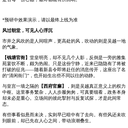
*预研中效果演示，请以最终上线为准
风过朝堂，可见人心浮沉
市井之风吹的是人间喧声，更高处的风，吹动的则是吴越一地
的气象。
【钱塘官衙】
堂皇明亮，却不见几个人影，反倒是一旁的雅集
苑宴饮不断，颇为热闹。只是这份宁静，近来已隐隐有了将被
打破的征兆——随着新县令即将赴任的消息传开，这座出了名
的“清闲衙门”，也开始生出些不同以往的动静。
与皇宫一墙之隔的
【西府官廨】
，则是吴越真正意义上的权力
中枢。这里事务繁杂，人人步履匆匆，可真要细看，政务本身
却未必是重心。立场间的彼此掣肘与反复试探，才是此间常
态。
有些事看似悬而未决，实则早已暗中有了去向。有些风还未吹
到眼前，却已先在人心之间，带动浪潮叠生。