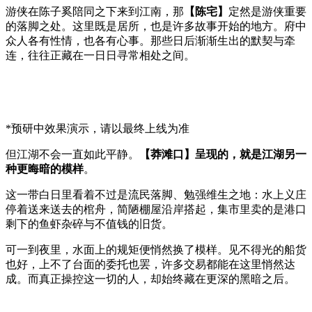
游侠在陈子奚陪同之下来到江南，那
【陈宅】
定然是游侠重要
的落脚之处。这里既是居所，也是许多故事开始的地方。府中
众人各有性情，也各有心事。那些日后渐渐生出的默契与牵
连，往往正藏在一日日寻常相处之间。
*预研中效果演示，请以最终上线为准
但江湖不会一直如此平静。
【莽滩口】呈现的，就是江湖另一
种更晦暗的模样
。
这一带白日里看着不过是流民落脚、勉强维生之地：水上义庄
停着送来送去的棺舟，简陋棚屋沿岸搭起，集市里卖的是港口
剩下的鱼虾杂碎与不值钱的旧货。
可一到夜里，水面上的规矩便悄然换了模样。见不得光的船货
也好，上不了台面的委托也罢，许多交易都能在这里悄然达
成。而真正操控这一切的人，却始终藏在更深的黑暗之后。