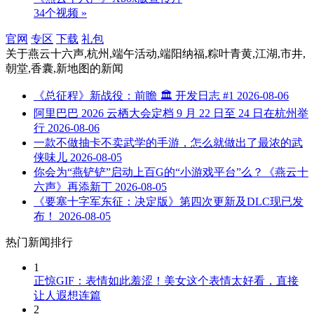
34个视频 »
官网
专区
下载
礼包
关于
燕云十六声,杭州,端午活动,端阳纳福,粽叶青黄,江湖,市井,
朝堂,香囊,新地图
的新闻
《总征程》新战役：前瞻 🏛️ 开发日志 #1
2026-08-06
阿里巴巴 2026 云栖大会定档 9 月 22 日至 24 日在杭州举
行
2026-08-06
一款不做抽卡不卖武学的手游，怎么就做出了最浓的武
侠味儿
2026-08-05
你会为“燕铲铲”启动上百G的“小游戏平台”么？《燕云十
六声》再添新丁
2026-08-05
《要塞十字军东征：决定版》第四次更新及DLC现已发
布！
2026-08-05
热门新闻排行
1
正惊GIF：表情如此羞涩！美女这个表情太好看，直接
让人遐想连篇
2