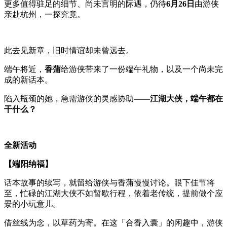
更多值得驻足的细节、尚未言明的际遇，仍待
6月26日
由游侠
亲赴杭州，一探究竟。
此去见新章，旧时情谊却未曾远去。
端午将近，
香蒲
给游侠带来了一份端午礼物，以及一个尚未完
成的新话本。
陷入瓶颈的她，急需游侠的灵感协助——
江湖大侠，端午都在
干什么？
全新活动
【端阳纳福】
话本故事的续写，就留给游侠与香蒲慢慢讨论。眼下佳节将
至，忙碌的江湖大侠不如暂歇行程，依着老传统，提前做个应
景的小玩意儿。
借丝线为念，以草药为寄。在这「合香入囊」的闲趣中，游侠