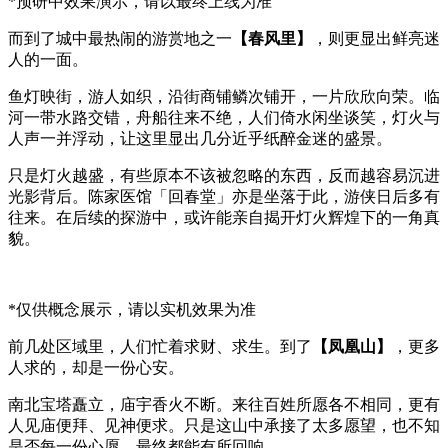
*预研中效果演示，请以最终上线为准
而到了城中最热闹的游赏地之一
【春风里】
，则更显出鲜亮迷
人的一面。
鱼灯映街，游人如织，沿街商铺鳞次铺开，一片欣欣向荣。临
河一带水路交错，舟船往来不绝，人们倚水闲坐谈笑，灯火与
人声一并浮动，让这里显出几分近乎纸醉金迷的盛景。
只是灯火越盛，有些原本不该被忽略的东西，反而越容易沉进
光影背后。陈家医馆「回春堂」亦是坐落于此，游侠日后多有
往来。在后续的探游中，或许能亲自揭开灯火辉煌下的一角真
貌。
*仅供概念展示，请以实机效果为准
前几处区域里，人们忙着求财、求生。到了
【凤凰山】
，更多
人求的，却是一份心安。
南北宝塔矗立，庙宇香火不断。来往百姓所愿各不相同，更有
人见庙便拜、见神便求。只是这山中承接了太多愿望，也不知
是否每一份心愿，最终都能有所回响。