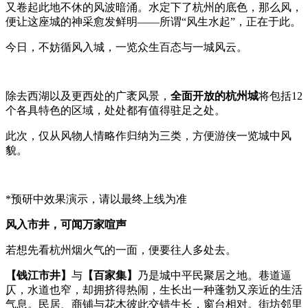
又卷起此地不休的风波暗涌。水定下了杭州的底色，那么风，
便让这座城的神采愈发鲜明——所谓“风生水起”，正在于此。
今日，不妨循风入城，一览众生百态与一城风云。
除去西湖以及更西处的广袤风景，
全面开放的杭州
城
将包括12
个各具特色的区域，处处都有值得驻足之处。
此次，仅从风物人情略作归纳为三类，方便游侠一览城中风
貌。
*预研中效果演示，请以最终上线为准
风入市井，可闻万家喧声
若想先看杭州烟火气的一面，便要往人多处去。
【钱江市井】
与
【百家集】
乃是城中平民聚居之地。巷道逼
仄，水道也窄，却拥挤得热闹，生长出一种蓬勃又亲近的生活
气息。民居、商铺与花木彼此交错生长，窗台相对。街坊邻里