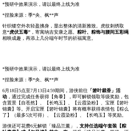
*预研中效果演示，请以最终上线为准
*捏脸来源：季*央、枫**声
针织镂空外衣轻盈拂身，显出整体的清新雅致。虎纹刺绣取
意
“虎伏五毒”
，寄寓纳吉安康之愿。
粽叶、粽饰与腰间五彩绳
相映成趣，再添上几分端午时节的祈福寓意。
*预研中效果演示，请以最终上线为准
*捏脸来源：季*央、枫**声
6月18日5点至7月13日4:59期间，游侠前往
「箬叶裁香」活
动
，通过完成任务获得【角黍】，即可解锁领取等级奖励，包
含置景【自苍然】、【长鸣玉】、【云霞染粉】、宝匣【箬叶
锦囊】等。开启宝匣【箬叶锦囊】将有概率获得表情包【粽么
了】（最多5次可得）、【云霞染粉】、【长鸣玉】等奖励。
游侠还可花费6元解锁「臻品兰薰」，
支持任选端午套装【粽