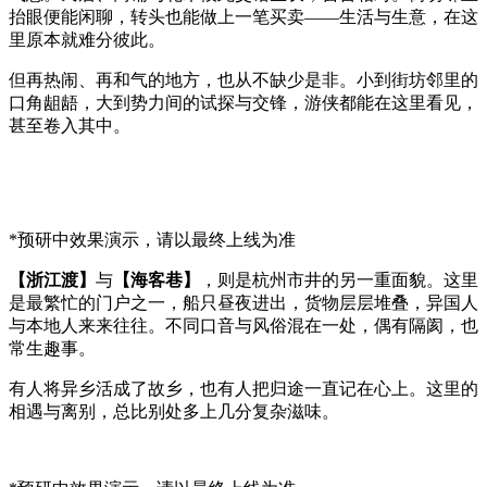
抬眼便能闲聊，转头也能做上一笔买卖——生活与生意，在这
里原本就难分彼此。
但再热闹、再和气的地方，也从不缺少是非。小到街坊邻里的
口角龃龉，大到势力间的试探与交锋，游侠都能在这里看见，
甚至卷入其中。
*预研中效果演示，请以最终上线为准
【浙江渡】
与
【海客巷】
，则是杭州市井的另一重面貌。这里
是最繁忙的门户之一，船只昼夜进出，货物层层堆叠，异国人
与本地人来来往往。不同口音与风俗混在一处，偶有隔阂，也
常生趣事。
有人将异乡活成了故乡，也有人把归途一直记在心上。这里的
相遇与离别，总比别处多上几分复杂滋味。