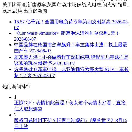
关于
比亚迪,新能源车,英国市场,市场份额,充电桩,闪充站,销量,
欧洲,品牌,出海
的新闻
15.57 亿千瓦！全国用电负荷今年第四次创新高
2026-08-
07
《Car Wash Simulator》距离泡沫清洗时刻仅剩3天！
2026-08-07
中国品牌在德国市占率飙升！车主集体出逃：换上最爱
国产车
2026-08-07
蔚来秦力洪：不会做增程车深耕纯电 增程前几年钱不是
该赚的现在就得还
2026-08-07
方程豹钛 9 新车申报：比亚迪插混六座大型 SUV，车长
超 5.2 米
2026-08-07
热门新闻排行
1
正惊GIF：表情如此羞涩！美女这个表情太好看，直接
让人遐想连篇
2
版权问题随时下架？玩家自制虚幻5《魔兽世界》8月15
日上线