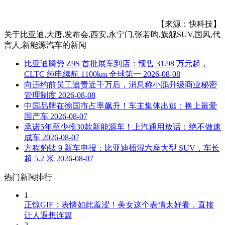
【来源：快科技】
关于
比亚迪,大唐,发布会,西安,永宁门,张若昀,旗舰SUV,国风,代
言人,新能源汽车
的新闻
比亚迪腾势 Z9S 首批展车到店：预售 31.98 万元起，
CLTC 纯电续航 1100km 全球第一
2026-08-08
向违约前员工追责近千万后，消息称小鹏升级商业秘密
管理制度
2026-08-08
中国品牌在德国市占率飙升！车主集体出逃：换上最爱
国产车
2026-08-07
承诺5年至少推30款新能源车！上汽通用放话：绝不做速
成车
2026-08-07
方程豹钛 9 新车申报：比亚迪插混六座大型 SUV，车长
超 5.2 米
2026-08-07
热门新闻排行
1
正惊GIF：表情如此羞涩！美女这个表情太好看，直接
让人遐想连篇