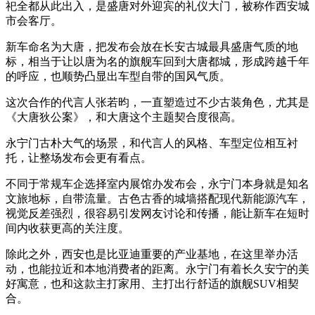
祀全都从此出入，是盛唐对外迎宾的礼仪大门，被称作西安城
市会客厅。
新车命名为大唐，把发布会放在长安古城最具盛唐气质的地
标，相当于让以唐为名的旗舰车回到大唐都城，形成跨越千年
的呼应，也顺势凸显出车型自带的国风气质。
这次合作的代言人张若昀，一直塑造过不少古装角色，尤其是
《大唐狄公案》，和大唐这个主题契合度很高。
永宁门古朴大气的场景，和代言人的风格、车型定位相互衬
托，让整场发布会更有看点。
不同于常规车企选择室内展馆办发布会，永宁门本身就是知名
文旅地标，自带流量。古色古香的城墙搭配现代新能源汽车，
视觉反差强烈，很容易引发网友讨论和传播，能让新车在短时
间内收获更高的关注度。
除此之外，西安也是比亚迪重要的产业基地，在这里举办活
动，也能拉近和本地消费者的距离。永宁门有着长久安宁的美
好寓意，也和这款主打家用、主打出行舒适的旗舰SUV相契
合。