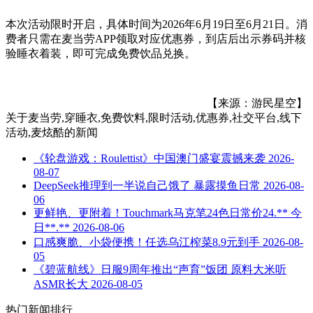
本次活动限时开启，具体时间为2026年6月19日至6月21日。消
费者只需在麦当劳APP领取对应优惠券，到店后出示券码并核
验睡衣着装，即可完成免费饮品兑换。
【来源：游民星空】
关于
麦当劳,穿睡衣,免费饮料,限时活动,优惠券,社交平台,线下
活动,麦炫酷
的新闻
《轮盘游戏：Roulettist》中国澳门盛宴震撼来袭
2026-
08-07
DeepSeek推理到一半说自己饿了 暴露摸鱼日常
2026-08-
06
更鲜艳、更附着！Touchmark马克笔24色日常价24.** 今
日**.**
2026-08-06
口感爽脆、小袋便携！任选乌江榨菜8.9元到手
2026-08-
05
《碧蓝航线》日服9周年推出“声育”饭团 原料大米听
ASMR长大
2026-08-05
热门新闻排行