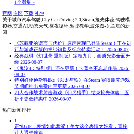
1个图集 »
官网
专区
下载
礼包
关于
城市汽车驾驶,City Car Driving 2.0,Steam,抢先体验,驾驶模
拟器,交通AI,动态天气,昼夜循环,驾驶教学,波尔图-瓦兰塔
的新
闻
《苏菲亚的谎言与代价》原声带现已登陆Steam！正在进
行与游戏正版的捆绑销售及纪念特卖活动！
2026-08-07
经典战棋《幻世录 重制版》定档九月，画质光影全面升
级
2026-08-07
《鬼泣4：特别版》还在更新！卡普空不忘老作品
2026-
08-07
特别好评迪斯科like《以太与铁》在Steam 赛博朋克游戏
节期间推出免费内容更新
2026-08-07
四人合作战术射击游戏《佣兵猎手》结束抢先体验，五
折平史低特惠中
2026-08-07
热门新闻排行
1
正惊GIF：表情如此羞涩！美女这个表情太好看，直接
让人遐想连篇