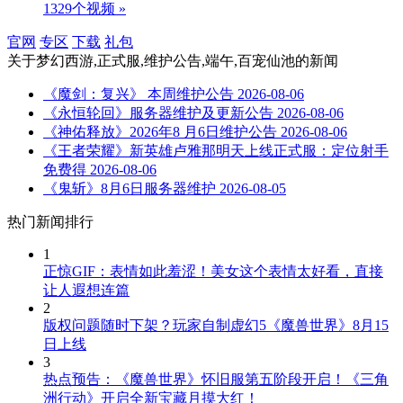
1329个视频 »
官网
专区
下载
礼包
关于
梦幻西游,正式服,维护公告,端午,百宠仙池
的新闻
《魔剑：复兴》 本周维护公告
2026-08-06
《永恒轮回》服务器维护及更新公告
2026-08-06
《神佑释放》2026年8 月6日维护公告
2026-08-06
《王者荣耀》新英雄卢雅那明天上线正式服：定位射手
免费得
2026-08-06
《鬼斩》8月6日服务器维护
2026-08-05
热门新闻排行
1
正惊GIF：表情如此羞涩！美女这个表情太好看，直接
让人遐想连篇
2
版权问题随时下架？玩家自制虚幻5《魔兽世界》8月15
日上线
3
热点预告：《魔兽世界》怀旧服第五阶段开启！《三角
洲行动》开启全新宝藏月摸大红！