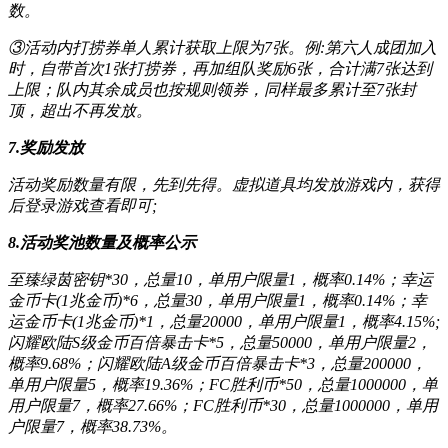
数。
③活动内打捞券单人累计获取上限为7张。例:第六人成团加入
时，自带首次1张打捞券，再加组队奖励6张，合计满7张达到
上限；队内其余成员也按规则领券，同样最多累计至7张封
顶，超出不再发放。
7.奖励发放
活动奖励数量有限，先到先得。虚拟道具均发放游戏内，获得
后登录游戏查看即可;
8.活动奖池数量及概率公示
至臻绿茵密钥*30，总量10，单用户限量1，概率0.14%；幸运
金币卡(1兆金币)*6，总量30，单用户限量1，概率0.14%；幸
运金币卡(1兆金币)*1，总量20000，单用户限量1，概率4.15%;
闪耀欧陆S级金币百倍暴击卡*5，总量50000，单用户限量2，
概率9.68%；闪耀欧陆A级金币百倍暴击卡*3，总量200000，
单用户限量5，概率19.36%；FC胜利币*50，总量1000000，单
用户限量7，概率27.66%；FC胜利币*30，总量1000000，单用
户限量7，概率38.73%。