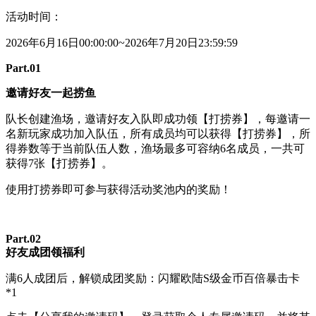
活动时间：
2026年6月16日00:00:00~2026年7月20日23:59:59
P
art.0
1
邀请好友一起捞鱼
队长创建渔场，邀请好友入队即成功领【打捞券】，每邀请一
名新玩家成功加入队伍，所有成员均可以获得【打捞券】，所
得券数等于当前队伍人数，渔场最多可容纳6名成员，一共可
获得7张【打捞券】。
使用打捞券即可参与获得活动奖池内的奖励！
P
art.02
好友成团领福利
满6人成团后，解锁成团奖励：闪耀欧陆S级金币百倍暴击卡
*1