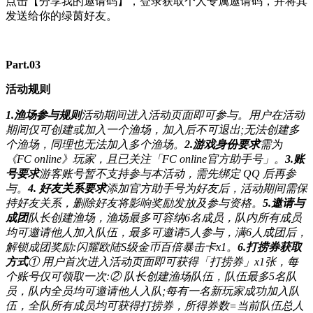
点击【分享我的邀请码】，登录获取个人专属邀请码，并将其
发送给你的绿茵好友。
P
art.03
活动规则
1.渔场参与规则
活动期间进入活动页面即可参与。用户在活动
期间仅可创建或加入一个渔场，加入后不可退出;无法创建多
个渔场，同理也无法加入多个渔场。
2.游戏身份要求
需为
《FC online》玩家，且已关注「FC online官方助手号」。
3.账
号要求
游客账号暂不支持参与本活动，需先绑定 QQ 后再参
与。
4. 好友关系要求
添加官方助手号为好友后，活动期间需保
持好友关系，删除好友将影响奖励发放及参与资格。
5.邀请与
成团
队长创建渔场，渔场最多可容纳6名成员，队内所有成员
均可邀请他人加入队伍，最多可邀请5人参与，满6人成团后，
解锁成团奖励:闪耀欧陆S级金币百倍暴击卡x1。
6.打捞券获取
方式
① 用户首次进入活动页面即可获得「打捞券」x1张，每
个账号仅可领取一次:② 队长创建渔场队伍，队伍最多5名队
员，队内全员均可邀请他人入队;每有一名新玩家成功加入队
伍，全队所有成员均可获得打捞券，所得券数=当前队伍总人