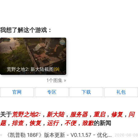
我想了解这个游戏：
荒野之地2: 新大陆截图
(9)
1个图集 »
官网
专区
下载
礼包
关于
荒野之地2:
，
新大陆
，
服务器
，
重启
，
修复
，
问
题
，
排查
，
恢复
，
运行
，
不便
，
致歉
的新闻
《凯普勒 186F》版本更新 - V0.1.1.57 - 优化地图体验与耐久度调整
2026-08-09