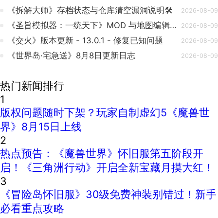
《拆解大师》存档状态与仓库清空漏洞说明🛠️
2026-08-09
《圣旨模拟器：一统天下》MOD 与地图编辑器体验优化
2026-08-09
《交火》版本更新 - 13.0.1 - 修复已知问题
2026-08-09
《世界岛·宅急送》8月8日更新日志
2026-08-09
热门新闻排行
1
版权问题随时下架？玩家自制虚幻5《魔兽世
界》8月15日上线
2
热点预告：《魔兽世界》怀旧服第五阶段开
启！《三角洲行动》开启全新宝藏月摸大红！
3
《冒险岛怀旧服》30级免费神装别错过！新手
必看重点攻略