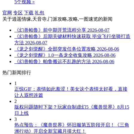
5个视频 »
官网
专区
下载
礼包
关于
逍遥情缘,天音寺,门派攻略,攻略,一图速览
的新闻
《幻兽帕鲁》前中期开荒流程分享
2026-08-07
《幻兽帕鲁》后期关键材料快速获取 毕业飞行坐骑打造
方法
2026-08-07
《龙之剑觉醒》全部突发任务位置攻略
2026-08-06
《龙之剑觉醒》1.0一条龙全收集攻略
2026-08-06
《幻兽帕鲁》帕鲁搬运不乱跑的方法
2026-08-06
热门新闻排行
1
正惊GIF：表情如此羞涩！美女这个表情太好看，直接
让人遐想连篇
2
版权问题随时下架？玩家自制虚幻5《魔兽世界》8月15
日上线
3
热点预告：《魔兽世界》怀旧服第五阶段开启！《三角
洲行动》开启全新宝藏月摸大红！