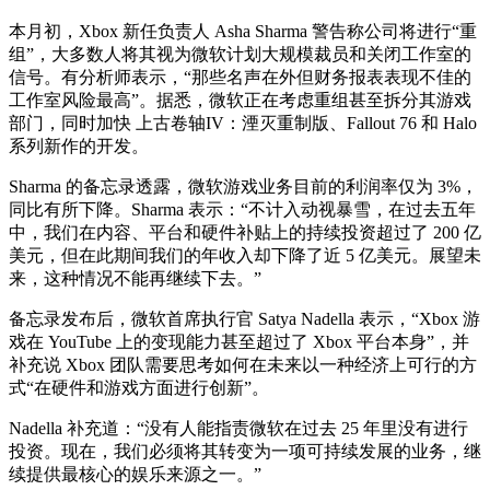
本月初，Xbox 新任负责人 Asha Sharma 警告称公司将进行“重
组”，大多数人将其视为微软计划大规模裁员和关闭工作室的
信号。有分析师表示，“那些名声在外但财务报表表现不佳的
工作室风险最高”。据悉，微软正在考虑重组甚至拆分其游戏
部门，同时加快 上古卷轴IV：湮灭重制版、Fallout 76 和 Halo
系列新作的开发。
Sharma 的备忘录透露，微软游戏业务目前的利润率仅为 3%，
同比有所下降。Sharma 表示：“不计入动视暴雪，在过去五年
中，我们在内容、平台和硬件补贴上的持续投资超过了 200 亿
美元，但在此期间我们的年收入却下降了近 5 亿美元。展望未
来，这种情况不能再继续下去。”
备忘录发布后，微软首席执行官 Satya Nadella 表示，“Xbox 游
戏在 YouTube 上的变现能力甚至超过了 Xbox 平台本身”，并
补充说 Xbox 团队需要思考如何在未来以一种经济上可行的方
式“在硬件和游戏方面进行创新”。
Nadella 补充道：“没有人能指责微软在过去 25 年里没有进行
投资。现在，我们必须将其转变为一项可持续发展的业务，继
续提供最核心的娱乐来源之一。”