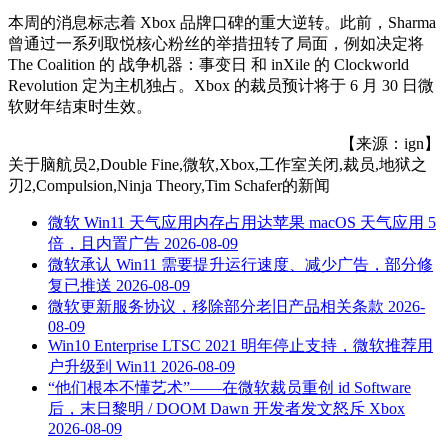
本周的消息标志着 Xbox 品牌口碑的重大逆转。此前，Sharma
曾通过一系列取悦核心粉丝的举措扭转了局面，例如决定将
The Coalition 的 战争机器：事变日 和 inXile 的 Clockworld
Revolution 定为主机独占。Xbox 的裁员预计将于 6 月 30 日微
软财年结束时生效。
【来源：ign】
关于
脑航员2,Double Fine,微软,Xbox,工作室关闭,裁员,地狱之
刃2,Compulsion,Ninja Theory,Tim Schafer
的新闻
微软 Win11 天气应用内存占用达苹果 macOS 天气应用 5
倍，且内置广告
2026-08-09
微软承认 Win11 需要提升运行速度、减少广告，部分修
复已推送
2026-08-09
微软更新服务协议，移除部分老旧产品相关条款
2026-
08-09
Win10 Enterprise LTSC 2021 明年停止支持，微软推荐用
户升级到 Win11
2026-08-09
“他们根本不懂艺术”——在微软裁员重创 id Software
后，末日黎明 / DOOM Dawn 开发者发文怒斥 Xbox
2026-08-09