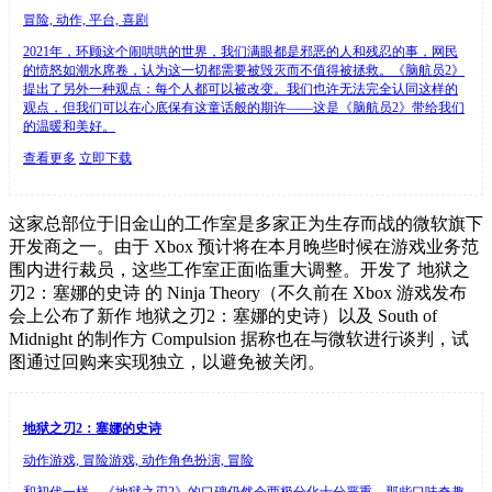
冒险, 动作, 平台, 喜剧
2021年，环顾这个闹哄哄的世界，我们满眼都是邪恶的人和残忍的事，网民
的愤怒如潮水席卷，认为这一切都需要被毁灭而不值得被拯救。《脑航员2》
提出了另外一种观点：每个人都可以被改变。我们也许无法完全认同这样的
观点，但我们可以在心底保有这童话般的期许——这是《脑航员2》带给我们
的温暖和美好。
查看更多
立即下载
这家总部位于旧金山的工作室是多家正为生存而战的微软旗下
开发商之一。由于 Xbox 预计将在本月晚些时候在游戏业务范
围内进行裁员，这些工作室正面临重大调整。开发了 地狱之
刃2：塞娜的史诗 的 Ninja Theory（不久前在 Xbox 游戏发布
会上公布了新作 地狱之刃2：塞娜的史诗）以及 South of
Midnight 的制作方 Compulsion 据称也在与微软进行谈判，试
图通过回购来实现独立，以避免被关闭。
地狱之刃2：塞娜的史诗
动作游戏, 冒险游戏, 动作角色扮演, 冒险
和初代一样，《地狱之刃2》的口碑仍然会两极分化十分严重。那些口味奇趣