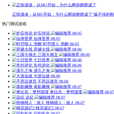
正惊漫谈：从MU开始，为什么网游翅膀成了"躲不掉的刚
热门测试游戏
炉石传说
08-05
仙侠世界
08-05
时空猎人·觉醒
08-05
穿越火线
08-06
三国大领主
08-06
七日世界
08-06
失控进化
08-06
遗忘之海
08-06
大道仙途
08-06
不思议迷宫
08-06
诡影藏锋
08-07
奥比岛：梦想国度
08-0
远征
08-07
怪物猎人：旅人
08-07
桃花源记2
08-07
问剑长生
08-07