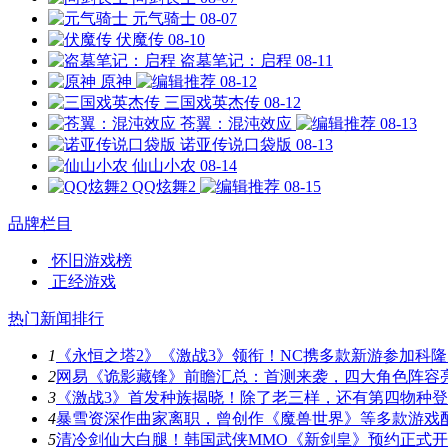
元气骑士
08-07
伏魔传
08-10
盗墓笔记：启程
08-11
原神
08-12
三国戏英杰传
08-12
苍翼：混沌效应
08-13
诺亚传说口袋版
08-13
仙山小农
08-14
QQ炫舞2
08-15
品牌栏目
怀旧游戏榜
正经游戏
热门新闻排行
1
《永恒之塔2》《激战3》领衔！NC携多款新游参加科隆
2
网易《诡影藏锋》前瞻汇总：首测来袭，四大角色阵容
3
《激战3》首发种族揭晓！除了老三样，还有第四物种
4
暴雪资深作曲家离职，曾创作《魔兽世界》等多款游戏
5
清冷剑仙大白腿！韩国武侠MMO《新剑皇》预约正式