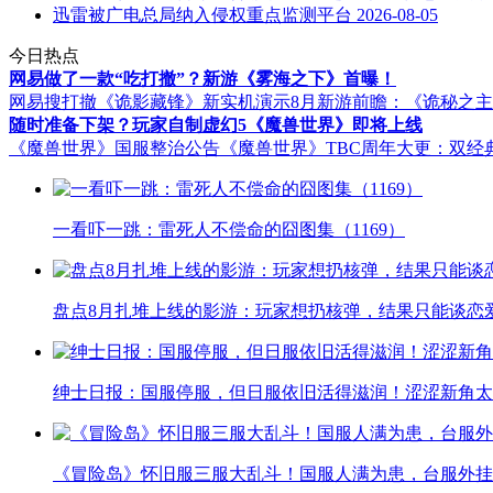
迅雷被广电总局纳入侵权重点监测平台
2026-08-05
今日热点
网易做了一款“吃打撤”？新游《雾海之下》首曝！
网易搜打撤《诡影藏锋》新实机演示
8月新游前瞻：《诡秘之
随时准备下架？玩家自制虚幻5《魔兽世界》即将上线
《魔兽世界》国服整治公告
《魔兽世界》TBC周年大更：双经
一看吓一跳：雷死人不偿命的囧图集（1169）
盘点8月扎堆上线的影游：玩家想扔核弹，结果只能谈恋
绅士日报：国服停服，但日服依旧活得滋润！涩涩新角太
《冒险岛》怀旧服三服大乱斗！国服人满为患，台服外挂