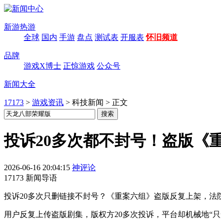
新游热游
全球
国内
手游
盘点
测试表
开服表
怀旧频道
品牌
游戏X博士
正惊游戏
公众号
新闻大全
17173
>
游戏资讯
>
科技新闻
>
正文
投诉20多次都不封号！盗版《
2026-06-16 20:04:15
神评论
17173 新闻导语
投诉20多次只删链接不封号？《重案六组》盗版反复上架，法
用户反复上传盗版剧集，版权方20多次投诉，平台却机械地“