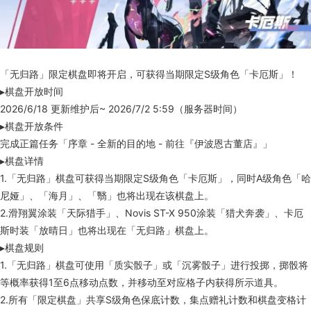
「无归路」限定棋盘即将开启，可获得当期限定S级角色「卡厄斯」！
▸棋盘开放时间
2026/6/18 更新维护后~ 2026/7/2 5:59（服务器时间）
▸棋盘开放条件
完成正篇任务「序章 - 全新的目的地 - 前往『伊波恩古董店』」
▸棋盘详情
1.「无归路」棋盘可获得当期限定S级角色「卡厄斯」，同时A级角色「哈
尼娅」、「海月」、「翳」也将出现在该棋盘上。
2.滑翔翼涂装「天际猎手」、Novis ST-X 950涂装「猎犬奔袭」、卡厄
斯时装「放晴日」也将出现在「无归路」棋盘上。
▸棋盘规则
1.「无归路」棋盘可使用「质实骰子」或「沉雾骰子」进行投掷，掷骰将
等概率获得1至6点移动点数，并移动至对应格子内获得所示道具。
2.所有「限定棋盘」共享S级角色保底计数，集点赠礼计数和棋盘变格计