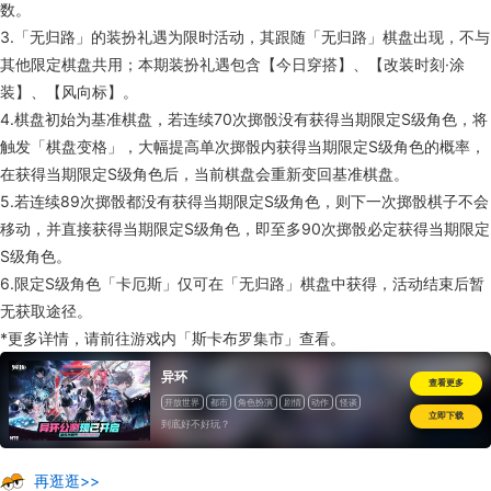
数。
3.「无归路」的装扮礼遇为限时活动，其跟随「无归路」棋盘出现，不与
其他限定棋盘共用；本期装扮礼遇包含【今日穿搭】、【改装时刻·涂
装】、【风向标】。
4.棋盘初始为基准棋盘，若连续70次掷骰没有获得当期限定S级角色，将
触发「棋盘变格」，大幅提高单次掷骰内获得当期限定S级角色的概率，
在获得当期限定S级角色后，当前棋盘会重新变回基准棋盘。
5.若连续89次掷骰都没有获得当期限定S级角色，则下一次掷骰棋子不会
移动，并直接获得当期限定S级角色，即至多90次掷骰必定获得当期限定
S级角色。
6.限定S级角色「卡厄斯」仅可在「无归路」棋盘中获得，活动结束后暂
无获取途径。
*更多详情，请前往游戏内「斯卡布罗集市」查看。
异环
查看更多
开放世界
都市
角色扮演
剧情
动作
怪谈
立即下载
到底好不好玩？
再逛逛>>