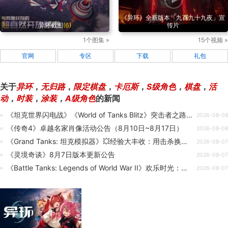
《异环》全新版本「九百九十九夜」宣
异环截图
(6)
传片
1个图集 »
15个视频 »
官网
专区
下载
礼包
关于
异环
，
无归路
，
限定棋盘
，
卡厄斯
，
S级角色
，
棋盘
，
活
动
，
时装
，
涂装
，
A级角色
的新闻
《坦克世界闪电战》《World of Tanks Blitz》突击者之路活动
2026-08-08
《传奇4》卓越名家肖像活动公告（8月10日~8月17日）
2026-08-08
《Grand Tanks: 坦克模拟器》💥经验大丰收：用击杀换取海量经验！
2026-08-07
《灵境奇谈》8月7日版本更新公告
2026-08-07
《Battle Tanks: Legends of World War II》欢乐时光：我们拆掉了限速器！
2026-08-07