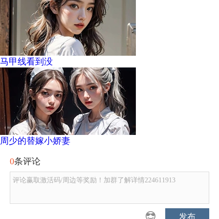
马甲线看到没
周少的替嫁小娇妻
0
条评论
评论赢取激活码/周边等奖励！加群了解详情224611913
发布