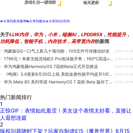
分享到新浪微博
分享到微信
分享到QQ空间
t
w
z
关于
LLW内存
，
华为
，
小米
，
端侧AI
，
LPDDR5X
，
性能提升
，
功耗降低
，
智能手机
，
内存技术
，
高带宽内存
的新闻
鸿蒙版QQ一口气上新几十项功能：10G文件可传微信好友
2026-08-08
1799元！米家无线洗地机5 Pro泡沫版开售：160℃高温+泡沫分解脏污
2026-08-08
华为鸿蒙电脑HarmonyOS 7花粉Beta正式开启推送
2026-08-08
《鸣潮》3.6更新8月20日上线 系统改善性能平均提升10fps
2026-08-08
华为 Mate 80 系列等迎 HarmonyOS 7 花粉 Beta 版补丁更新，更多机型支持直连供电功能
2026-08-08
热门新闻排行
1
正惊GIF：表情如此羞涩！美女这个表情太好看，直接让
人遐想连篇
2
版权问题随时下架？玩家自制虚幻5《魔兽世界》8月15